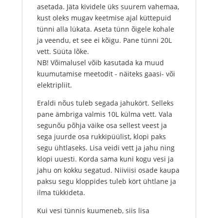
asetada. Jäta kividele üks suurem vahemaa,
kust oleks mugav keetmise ajal küttepuid
tünni alla lükata. Aseta tünn õigele kohale
ja veendu, et see ei kõigu. Pane tünni 20L
vett. Süüta lõke.
NB! Võimalusel võib kasutada ka muud
kuumutamise meetodit - näiteks gaasi- või
elektripliit.
Eraldi nõus tuleb segada jahukört. Selleks
pane ämbriga valmis 10L külma vett. Vala
segunõu põhja väike osa sellest veest ja
sega juurde osa rukkipüülist, klopi paks
segu ühtlaseks. Lisa veidi vett ja jahu ning
klopi uuesti. Korda sama kuni kogu vesi ja
jahu on kokku segatud. Niiviisi osade kaupa
paksu segu kloppides tuleb kört ühtlane ja
ilma tükkideta.
Kui vesi tünnis kuumeneb, siis lisa