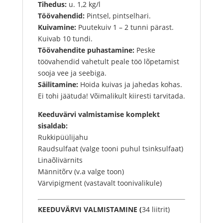
Tihedus:
u. 1,2 kg/l
Töövahendid:
Pintsel, pintselhari.
Kuivamine:
Puutekuiv 1 – 2 tunni pärast.
Kuivab 10 tundi.
Töövahendite puhastamine:
Peske
töövahendid vahetult peale töö lõpetamist
sooja vee ja seebiga.
Säilitamine:
Hoida kuivas ja jahedas kohas.
Ei tohi jäätuda! Võimalikult kiiresti tarvitada.
Keeduvärvi valmistamise komplekt
sisaldab:
Rukkipüülijahu
Raudsulfaat (valge tooni puhul tsinksulfaat)
Linaõlivärnits
Männitõrv (v.a valge toon)
Värvipigment (vastavalt toonivalikule)
KEEDUVÄRVI VALMISTAMINE (
34 liitrit)