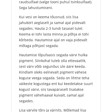
raudsulfaat (valge tooni puhul tsinksulfaat).
Sega lahustumiseni.
Kui vesi on keema tõusnud, siis lisa
jahukört aeglaselt ja samal ajal pidevalt
segades. Hauta 2-3 tundi tasasel tulel.
Keema ei tohi lasta minna ja põhja ei tohi
kõrbeda. Hautamise ajal on vaja pidevalt
mõlaga põhjast segada.
Hautamise lõpufaasis segada värvi hulka
pigment. Siinkohal tuleb olla ettevaatlik,
sest värv võib segunõus üle ääre keeda.
Kindlam oleks eelnevalt pigment vähese
koguse veega segada. Seda on lihtne teha
väikeste kogustega ent kui keedetakse suurt
kogust värvi, siis tavapäraselt lisatakse
pigment vähehaaval kuivalt, samal ajal
segades.
Lisa värvile tõrv ja värnits. Mõlemad lisa