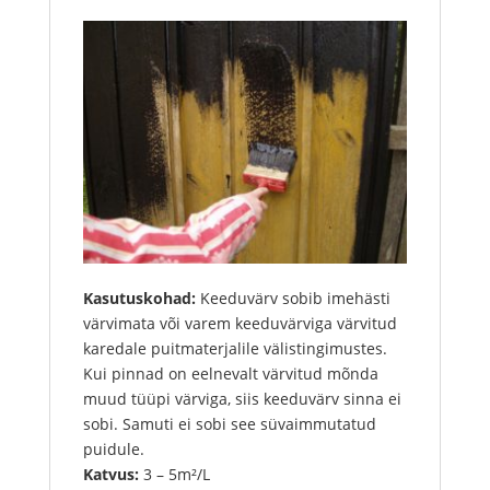
Kasutuskohad:
Keeduvärv sobib imehästi
värvimata või varem keeduvärviga värvitud
karedale puitmaterjalile välistingimustes.
Kui pinnad on eelnevalt värvitud mõnda
muud tüüpi värviga, siis keeduvärv sinna ei
sobi. Samuti ei sobi see süvaimmutatud
puidule.
Katvus:
3 – 5m²/L