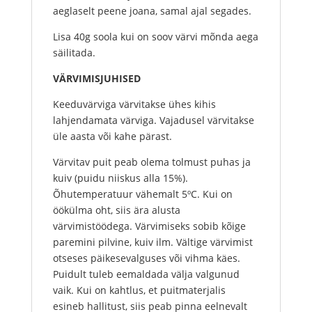
aeglaselt peene joana, samal ajal segades.
Lisa 40g soola kui on soov värvi mõnda aega
säilitada.
VÄRVIMISJUHISED
Keeduvärviga värvitakse ühes kihis
lahjendamata värviga. Vajadusel värvitakse
üle aasta või kahe pärast.
Värvitav puit peab olema tolmust puhas ja
kuiv (puidu niiskus alla 15%).
Õhutemperatuur vähemalt 5ºC. Kui on
öökülma oht, siis ära alusta
värvimistöödega. Värvimiseks sobib kõige
paremini pilvine, kuiv ilm. Vältige värvimist
otseses päikesevalguses või vihma käes.
Puidult tuleb eemaldada välja valgunud
vaik. Kui on kahtlus, et puitmaterjalis
esineb hallitust, siis peab pinna eelnevalt