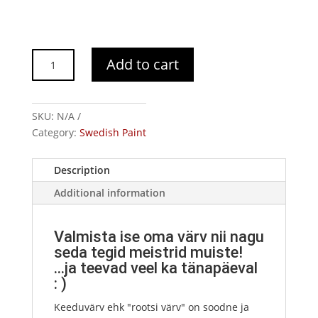
Keeduvärvi
Add to cart
valmistamise
komplekt
quantity
SKU:
N/A
Category:
Swedish Paint
Description
Additional information
Valmista ise oma värv nii nagu
seda tegid meistrid muiste!
...ja teevad veel ka tänapäeval
: )
Keeduvärv ehk "rootsi värv" on soodne ja