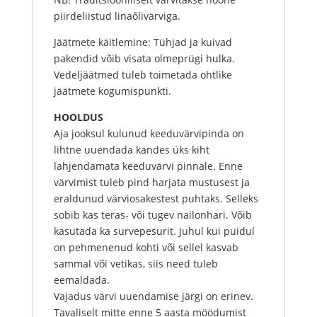
piirdeliistud linaõlivärviga.
Jäätmete käitlemine: Tühjad ja kuivad
pakendid võib visata olmeprügi hulka.
Vedeljäätmed tuleb toimetada ohtlike
jäätmete kogumispunkti.
HOOLDUS
Aja jooksul kulunud keeduvärvipinda on
lihtne uuendada kandes üks kiht
lahjendamata keeduvärvi pinnale. Enne
värvimist tuleb pind harjata mustusest ja
eraldunud värviosakestest puhtaks. Selleks
sobib kas teras- või tugev nailonhari. Võib
kasutada ka survepesurit. Juhul kui puidul
on pehmenenud kohti või sellel kasvab
sammal või vetikas, siis need tuleb
eemaldada.
Vajadus värvi uuendamise järgi on erinev.
Tavaliselt mitte enne 5 aasta möödumist