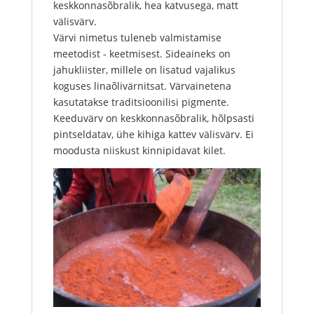
keskkonnasõbralik, hea katvusega, matt
välisvärv.
Värvi nimetus tuleneb valmistamise
meetodist - keetmisest. Sideaineks on
jahukliister, millele on lisatud vajalikus
koguses linaõlivärnitsat. Värvainetena
kasutatakse traditsioonilisi pigmente.
Keeduvärv on keskkonnasõbralik, hõlpsasti
pintseldatav, ühe kihiga kattev välisvärv. Ei
moodusta niiskust kinnipidavat kilet.