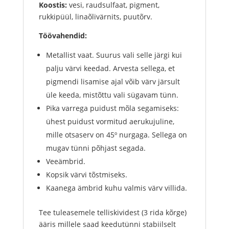
Koostis:
vesi, raudsulfaat, pigment,
rukkipüül, linaõlivärnits, puutõrv.
Töövahendid:
Metallist vaat. Suurus vali selle järgi kui
palju värvi keedad. Arvesta sellega, et
pigmendi lisamise ajal võib värv järsult
üle keeda, mistõttu vali sügavam tünn.
Pika varrega puidust mõla segamiseks:
ühest puidust vormitud aerukujuline,
mille otsaserv on 45º nurgaga. Sellega on
mugav tünni põhjast segada.
Veeämbrid.
Kopsik värvi tõstmiseks.
Kaanega ämbrid kuhu valmis värv villida.
Tee tuleasemele telliskividest (3 rida kõrge)
ääris millele saad keedutünni stabiilselt