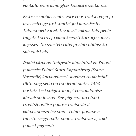
võõbata enne kuninglike külaliste saabumist.
Eestisse saabus rootsi värv koos rootsi ajaga ja
levis eelkõige just saartel ja Lääne-Eestis.
Taluhooned värviti tavaliselt mitme talu peale
talgute korras ja värvi keedeti korraga suures
koguses. Nii säästeti raha ja elati ühtlasi ka
sotsiaalst elu.
Rootsi värvi on tihtipeale nimetatud ka Faluni
punaseks Faluni Stora Kopparbergi (Suure
Vasemäe) kaevandusest saadava raudoksiidi
tõttu ning seda on toodetud alates 1500
aastate keskpaigast maagi kaevandamise
kõrvalsaadusena. See pigment on olnud
traditsioonilise punase rootsi värvi
valmistamisel levinuim. Faluni punane ei
tähista seega mitte punast rootsi värvi, vaid
punast pigmenti.