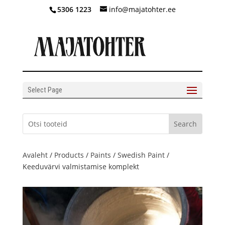
5306 1223
info@majatohter.ee
Select Page
Avaleht
/
Products
/
Paints
/
Swedish Paint
/
Keeduvärvi valmistamise komplekt