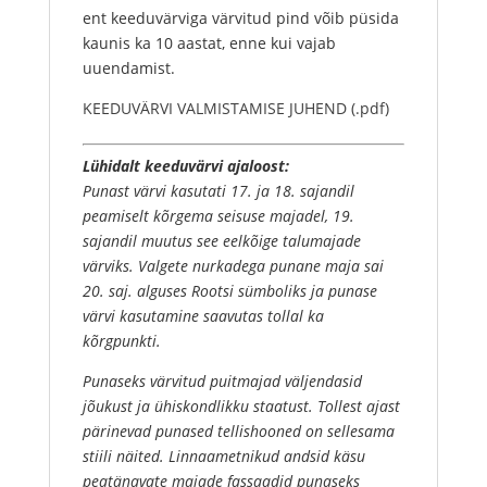
ent keeduvärviga värvitud pind võib püsida
kaunis ka 10 aastat, enne kui vajab
uuendamist.
KEEDUVÄRVI VALMISTAMISE JUHEND (.pdf)
Lühidalt keeduvärvi ajaloost:
Punast värvi kasutati 17. ja 18. sajandil
peamiselt kõrgema seisuse majadel, 19.
sajandil muutus see eelkõige talumajade
värviks. Valgete nurkadega punane maja sai
20. saj. alguses Rootsi sümboliks ja punase
värvi kasutamine saavutas tollal ka
kõrgpunkti.
Punaseks värvitud puitmajad väljendasid
jõukust ja ühiskondlikku staatust. Tollest ajast
pärinevad punased tellishooned on sellesama
stiili näited. Linnaametnikud andsid käsu
peatänavate majade fassaadid punaseks