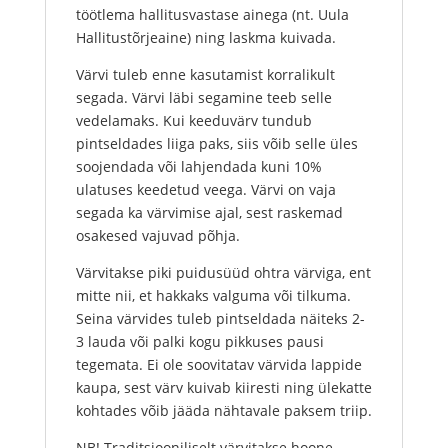
töötlema hallitusvastase ainega (nt. Uula
Hallitustõrjeaine) ning laskma kuivada.
Värvi tuleb enne kasutamist korralikult
segada. Värvi läbi segamine teeb selle
vedelamaks. Kui keeduvärv tundub
pintseldades liiga paks, siis võib selle üles
soojendada või lahjendada kuni 10%
ulatuses keedetud veega. Värvi on vaja
segada ka värvimise ajal, sest raskemad
osakesed vajuvad põhja.
Värvitakse piki puidusüüd ohtra värviga, ent
mitte nii, et hakkaks valguma või tilkuma.
Seina värvides tuleb pintseldada näiteks 2-
3 lauda või palki kogu pikkuses pausi
tegemata. Ei ole soovitatav värvida lappide
kaupa, sest värv kuivab kiiresti ning ülekatte
kohtades võib jääda nähtavale paksem triip.
NB! Traditsiooniliselt värvitakse hoone