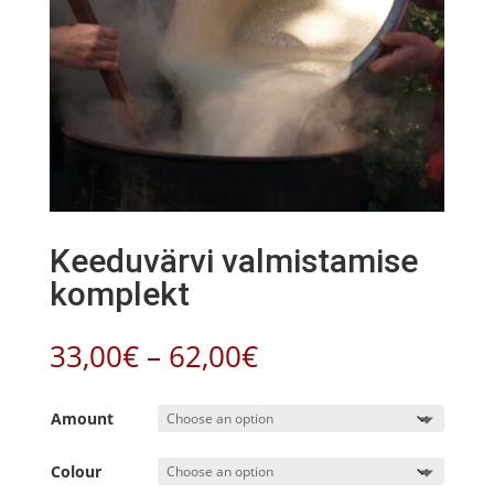
Keeduvärvi valmistamise
komplekt
Price
33,00
€
–
62,00
€
range:
33,00€
Amount
through
62,00€
Colour