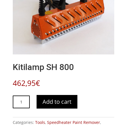
Kitilamp SH 800
462,95
€
Kitilamp
Add to cart
SH
800
quantity
Categories:
Tools
,
Speedheater Paint Remover
,