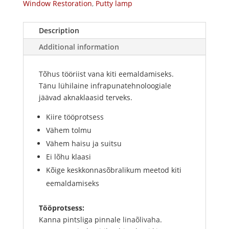
Window Restoration
,
Putty lamp
Description
Additional information
Tõhus tööriist vana kiti eemaldamiseks.
Tänu lühilaine infrapunatehnoloogiale
jäävad aknaklaasid terveks.
Kiire tööprotsess
Vähem tolmu
Vähem haisu ja suitsu
Ei lõhu klaasi
Kõige keskkonnasõbralikum meetod kiti
eemaldamiseks
Tööprotsess:
Kanna pintsliga pinnale
linaõlivaha
.