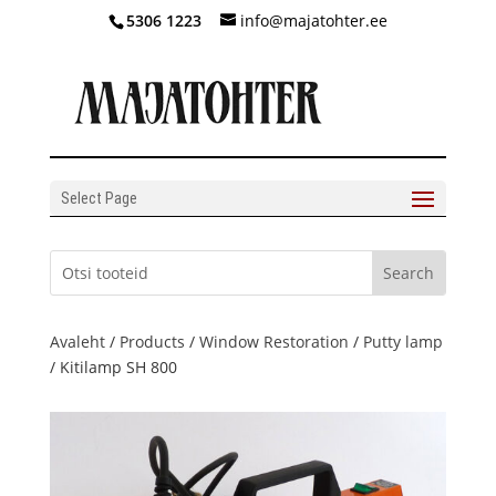
5306 1223
info@majatohter.ee
Select Page
Avaleht
/
Products
/
Window Restoration
/
Putty lamp
/ Kitilamp SH 800