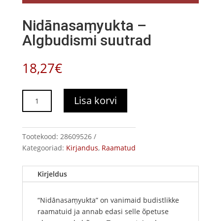
Nidānasaṃyukta –
Algbudismi suutrad
18,27
€
Nidānasaṃyukta
Lisa korvi
-
Algbudismi
suutrad
Tootekood:
28609526
kogus
Kategooriad:
Kirjandus
,
Raamatud
Kirjeldus
“Nidānasaṃyukta” on vanimaid budistlikke
raamatuid ja annab edasi selle õpetuse