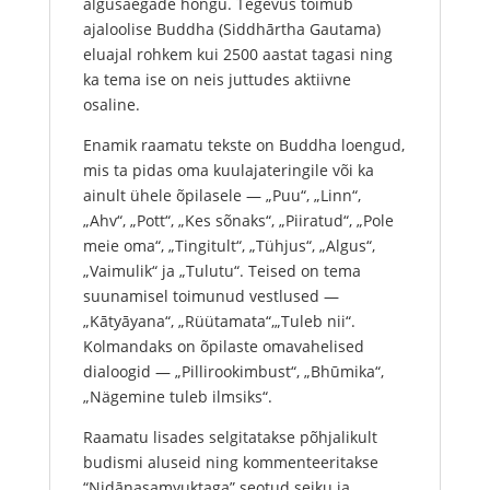
algusaegade hõngu. Tegevus toimub
ajaloolise Buddha (Siddhārtha Gautama)
eluajal rohkem kui 2500 aastat tagasi ning
ka tema ise on neis juttudes aktiivne
osaline.
Enamik raamatu tekste on Buddha loengud,
mis ta pidas oma kuulajateringile või ka
ainult ühele õpilasele — „Puu“, „Linn“,
„Ahv“, „Pott“, „Kes sõnaks“, „Piiratud“, „Pole
meie oma“, „Tingitult“, „Tühjus“, „Algus“,
„Vaimulik“ ja „Tulutu“. Teised on tema
suunamisel toimunud vestlused —
„Kātyāyana“, „Rüütamata“,„Tuleb nii“.
Kolmandaks on õpilaste omavahelised
dialoogid — „Pillirookimbust“, „Bhūmika“,
„Nägemine tuleb ilmsiks“.
Raamatu lisades selgitatakse põhjalikult
budismi aluseid ning kommenteeritakse
“Nidānasaṃyuktaga” seotud seiku ja