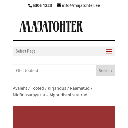
5306 1223
info@majatohter.ee
Select Page
Avaleht
/
Tooted
/
Kirjandus
/
Raamatud
/
Nidānasaṃyukta – Algbudismi suutrad