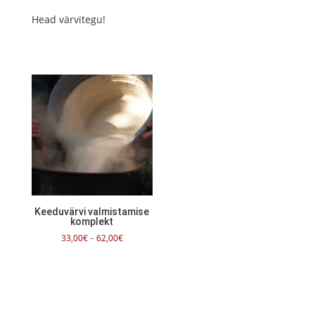
Head värvitegu!
Keeduvärvi valmistamise
komplekt
Hinnavahemik:
33,00
€
–
62,00
€
33,00€
kuni
62,00€