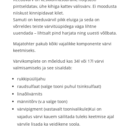
pintseldatav, ühe kihiga kattev välisvärv. Ei moodusta
niiskust kinnipidavat kilet.
Samuti on keeduvärvil pikk eluiga ja seda on
võrreldes teiste värvitüüpidega väga lihtne
uuendada – lihtsalt pind harjata ning uuesti võõbata.
Majatohter pakub kõiki vajalikke komponente värvi
keetmiseks.
Värvikomplete on mõeldud kas 34l või 17l värvi
valmisamiseks ja see sisaldab:
rukkipüülijahu
raudsulfaat (valge tooni puhul tsinksulfaat)
linaõlivärnits
männitõrv (v.a valge toon)
värvipigment (vastavalt toonivalikule)Kui on
vajadus värvi kauem säilitada tuleks keetmise ajal
värvile lisada ka veidikene soola.