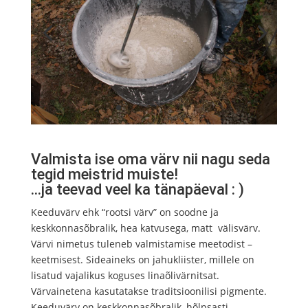
Valmista ise oma värv nii nagu seda
tegid meistrid muiste!
…ja teevad veel ka tänapäeval : )
Keeduvärv ehk “rootsi värv” on soodne ja
keskkonnasõbralik, hea katvusega, matt välisvärv.
Värvi nimetus tuleneb valmistamise meetodist –
keetmisest. Sideaineks on jahukliister, millele on
lisatud vajalikus koguses linaõlivärnitsat.
Värvainetena kasutatakse traditsioonilisi pigmente.
Keeduvärv on keskkonnasõbralik, hõlpsasti