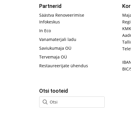
Partnerid
Kor
Säästva Renoveerimise
Maj
Infokeskus
Regi
KMK
In Eco
Aadr
Vanamaterjali ladu
Tall
Saviukumaja OÜ
Tele
Tervemaja OÜ
IBA
Restaureerijate ühendus
BIC/
Otsi tooteid