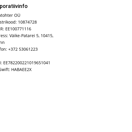
poratiivinfo
atohter OÜ
strikood: 10874728
R: EE100771116
ess: Väike-Patarei 5, 10415,
inn
fon: +372 53061223
N: EE782200221019651041
Swift: HABAEE2X