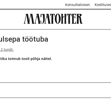
Konsultatsioon
Koolituse
dulsepa töötuba
s 2 tundi.
ika toimub tooli põhja näitel.