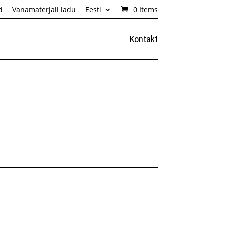
d
Vanamaterjali ladu
Eesti
0 Items
Kontakt