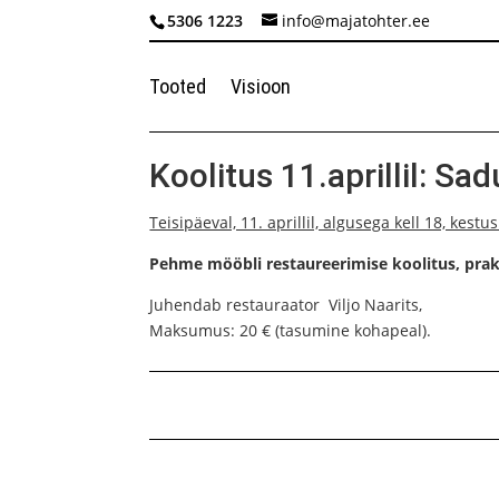
5306 1223
info@majatohter.ee
Tooted
Visioon
Koolitus 11.aprillil: Sa
Teisipäeval, 11. aprillil, algusega kell 18, kestu
Pehme mööbli restaureerimise koolitus, prakt
Juhendab restauraator Viljo Naarits,
Maksumus: 20 € (tasumine kohapeal).