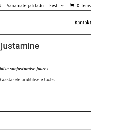
d
Vanamaterjali ladu
Eesti
0 Items
Kontakt
ojustamine
idise soojustamise juures.
astasele praktilisele tööle.