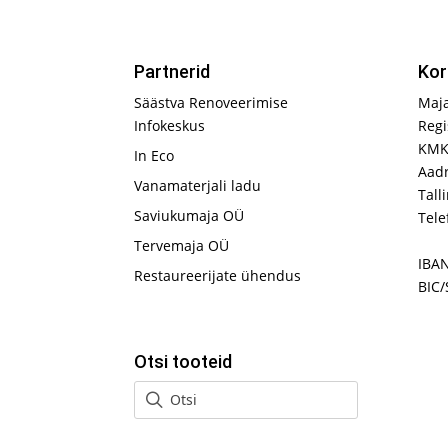
Partnerid
Kor
Säästva Renoveerimise
Maj
Infokeskus
Regi
KMK
In Eco
Aadr
Vanamaterjali ladu
Tall
Saviukumaja OÜ
Tele
Tervemaja OÜ
IBA
Restaureerijate ühendus
BIC/
Otsi tooteid