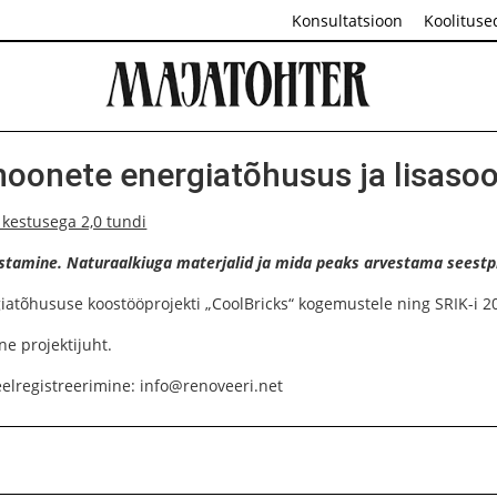
Konsultatsioon
Koolituse
hoonete energiatõhusus ja lisaso
, kestusega 2,0 tundi
ustamine. Naturaalkiuga materjalid ja mida peaks arvestama seestp
tõhususe koostööprojekti „CoolBricks“ kogemustele ning SRIK-i 20 a
ne projektijuht.
elregistreerimine: info@renoveeri.net