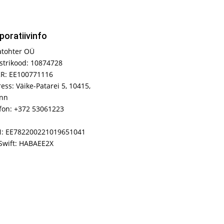
poratiivinfo
atohter OÜ
strikood: 10874728
R: EE100771116
ess: Väike-Patarei 5, 10415,
inn
fon: +372 53061223
N: EE782200221019651041
Swift: HABAEE2X