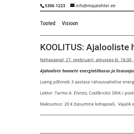
5306 1223
info@majatohter.ee
Tooted
Visioon
KOOLITUS: Ajalooliste 
Neljapäeval, 27. veebruaril, algusega kl. 18.00
Ajalooliste hoonete energiatõhusus ja lisasooj
Loeng põhineb 3 aastase rahvusvahelise energia
Lektor: Tarmo A. Elvisto, CoolBricksi SRIK-i pool
Maksumus: 20 € (tasumine kohapeal). Vajalik e