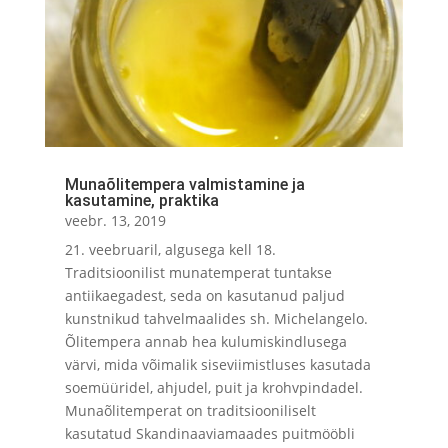
Munaõlitempera valmistamine ja
kasutamine, praktika
veebr. 13, 2019
21. veebruaril, algusega kell 18.
Traditsioonilist munatemperat tuntakse
antiikaegadest, seda on kasutanud paljud
kunstnikud tahvelmaalides sh. Michelangelo.
Õlitempera annab hea kulumiskindlusega
värvi, mida võimalik siseviimistluses kasutada
soemüüridel, ahjudel, puit ja krohvpindadel.
Munaõlitemperat on traditsiooniliselt
kasutatud Skandinaaviamaades puitmööbli