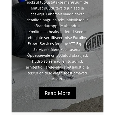
jooksul tutvustatakse märgruumide
ehitust puudutavaid juhised ja
eeskirju. Lähemalt vaadeldakse
detailide nagu näiteks läbiviikude ja
põrandatrappide ühendusi.
Koolitus on heaks kiidetud Soome
ehitajate sertifitseerimise Eurofins
Expert Services (endine VTT Expert
Services) täiendkoolitusena.
Õppepäevale on oodatud plaatijad,
hüdroisoleerijad, ehitusjuhid,
arhitektid, järelevalve spetsialistid ja
teised ehituse alaga seost omavad
isikud.
Read More