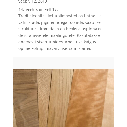
veebr. 12, 2019
14. veebruar, kell 18.
Traditsioonilist kohupiimavärvi on lihtne ise
valmistada, pigmentidega toonida, saab ise
struktuuri timmida ja on heaks aluspinnaks
dekoratiivsetele maalingutele. Kasutatakse
enamasti siseruumides. Koolituse käigus
õpime kohupiimavärvi ise valmistama.