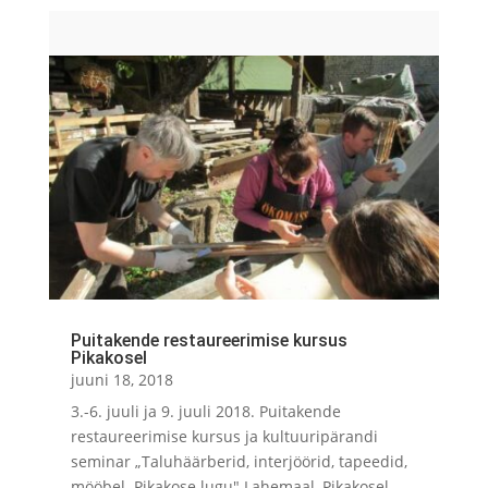
Puitakende restaureerimise kursus
Pikakosel
juuni 18, 2018
3.-6. juuli ja 9. juuli 2018. Puitakende
restaureerimise kursus ja kultuuripärandi
seminar „Taluhäärberid, interjöörid, tapeedid,
mööbel. Pikakose lugu" Lahemaal, Pikakosel.