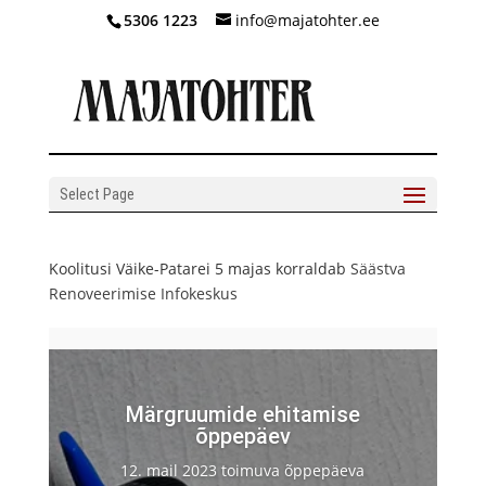
5306 1223
info@majatohter.ee
Select Page
Koolitusi Väike-Patarei 5 majas korraldab
Säästva
Renoveerimise Infokeskus
Märgruumide ehitamise
õppepäev
12. mail 2023 toimuva õppepäeva