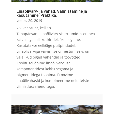
Linaõlivärv- ja vahad. Valmistamine ja
kasutamine. Praktika.
veebr. 20, 2019
28. veebruar, kell 18.
Tänapäevane linaõlivärv siseruumides on hea
katvusega, niiskuskindel, ökoloogiline.
Kasutatakse eelkõige puitpindadel.
Linaõlivärviga värvimise õnnestumiseks on
vajalikud õiged vahendid ja töövõtted.
Koolitusel õpime linaõlivärvi ise
komponentidest kokku segama ja
pigmentidega toonima. Proovime
linaõlivahasid ja kombineerime neid teiste
viimistlusvahenditega.