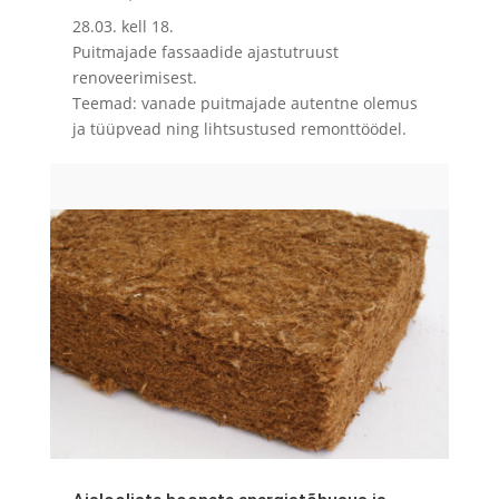
28.03. kell 18.
Puitmajade fassaadide ajastutruust
renoveerimisest.
Teemad: vanade puitmajade autentne olemus
ja tüüpvead ning lihtsustused remonttöödel.