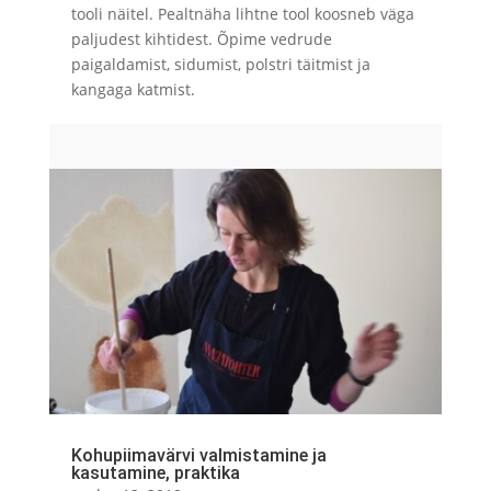
tooli näitel. Pealtnäha lihtne tool koosneb väga
paljudest kihtidest. Õpime vedrude
paigaldamist, sidumist, polstri täitmist ja
kangaga katmist.
Kohupiimavärvi valmistamine ja
kasutamine, praktika