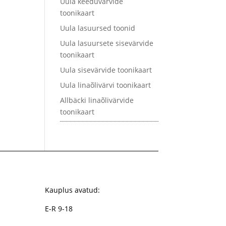
Uula keeduvärvide
toonikaart
Uula lasuursed toonid
Uula lasuursete sisevärvide
toonikaart
Uula sisevärvide toonikaart
Uula linaõlivärvi toonikaart
Allbäcki linaõlivärvide
toonikaart
Kauplus avatud:
E-R 9-18