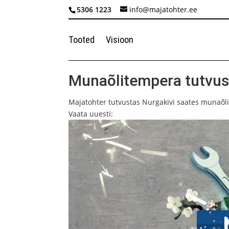
5306 1223
info@majatohter.ee
Tooted
Visioon
Munaõlitempera tutvus
Majatohter tutvustas Nurgakivi saates munaõli
Vaata uuesti: