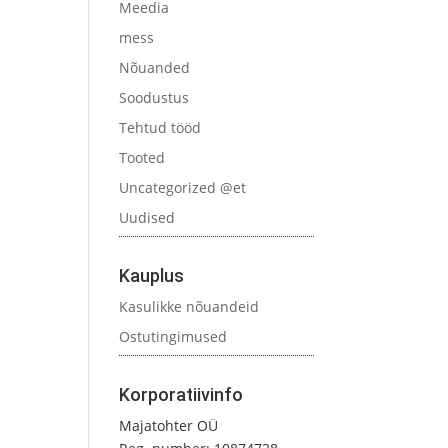
Meedia
mess
Nõuanded
Soodustus
Tehtud tööd
Tooted
Uncategorized @et
Uudised
Kauplus
Kasulikke nõuandeid
Ostutingimused
Korporatiivinfo
Majatohter OÜ