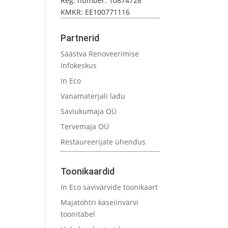
Reg. number: 10874728
KMKR: EE100771116
Partnerid
Säästva Renoveerimise
Infokeskus
In Eco
Vanamaterjali ladu
Saviukumaja OÜ
Tervemaja OÜ
Restaureerijate ühendus
Toonikaardid
In Eco savivärvide toonikaart
Majatohtri kaseiinvärvi
toonitabel