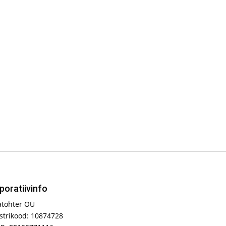
poratiivinfo
atohter OÜ
strikood: 10874728