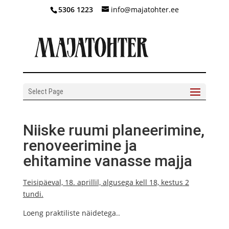
5306 1223
info@majatohter.ee
Select Page
Niiske ruumi planeerimine,
renoveerimine ja
ehitamine vanasse majja
Teisipäeval, 18. aprillil, algusega kell 18, kestus 2
tundi.
Loeng praktiliste näidetega..