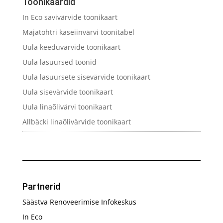
Toonikaardid
In Eco savivärvide toonikaart
Majatohtri kaseiinvärvi toonitabel
Uula keeduvärvide toonikaart
Uula lasuursed toonid
Uula lasuursete sisevärvide toonikaart
Uula sisevärvide toonikaart
Uula linaõlivärvi toonikaart
Allbäcki linaõlivärvide toonikaart
Partnerid
Säästva Renoveerimise Infokeskus
In Eco