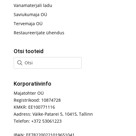
Vanamaterjali ladu
Saviukumaja OÜ
Tervemaja OÜ
Restaureerijate ühendus
Otsi tooteid
Korporatiivinfo
Majatohter OÜ
Registrikood: 10874728
KMKR: EE100771116
Aadress: Väike-Patarei 5, 10415, Tallinn
Telefon: +372 53061223
IBAN: EE782200221019651041