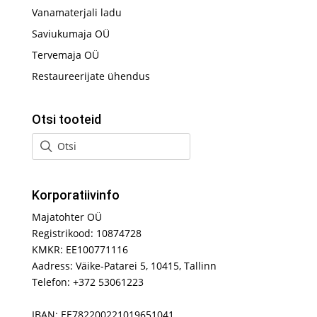
Vanamaterjali ladu
Saviukumaja OÜ
Tervemaja OÜ
Restaureerijate ühendus
Otsi tooteid
Korporatiivinfo
Majatohter OÜ
Registrikood: 10874728
KMKR: EE100771116
Aadress: Väike-Patarei 5, 10415, Tallinn
Telefon: +372 53061223
IBAN: EE782200221019651041