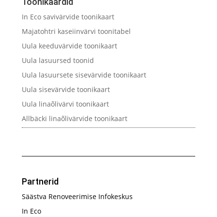
Toonikaardid
In Eco savivärvide toonikaart
Majatohtri kaseiinvärvi toonitabel
Uula keeduvärvide toonikaart
Uula lasuursed toonid
Uula lasuursete sisevärvide toonikaart
Uula sisevärvide toonikaart
Uula linaõlivärvi toonikaart
Allbäcki linaõlivärvide toonikaart
Partnerid
Säästva Renoveerimise Infokeskus
In Eco