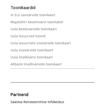
Toonikaardid
In Eco savivärvide toonikaart
Majatohtri kaseiinvärvi toonitabel
Uula keeduvärvide toonikaart
Uula lasuursed toonid
Uula lasuursete sisevärvide toonikaart
Uula sisevärvide toonikaart
Uula linaõlivärvi toonikaart
Allbäcki linaõlivärvide toonikaart
Partnerid
Säästva Renoveerimise Infokeskus