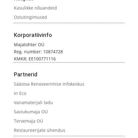
Kasulikke nõuandeid
Ostutingimused
Korporatiivinfo
Majatohter OÜ
Reg. number: 10874728
KMKR: EE100771116
Partnerid
Säästva Renoveerimise Infokeskus
In Eco
Vanamaterjali ladu
Saviukumaja OÜ
Tervemaja OÜ
Restaureerijate ühendus