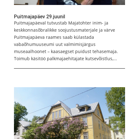
Puitmajapäev 29.juunil
Puitmajapäeval tutvustab Majatohter inim- ja
keskkonnasõbralikke soojustusmaterjale ja värve
Puitmajapäeva raames saab külastada
vabaõhumuuseumi uut valmimisjärgus
museaalhoonet – kaasaegset puidust tehasemaja.
Toimub käsitöö palkmajaehitajate kutsevõistlus,...