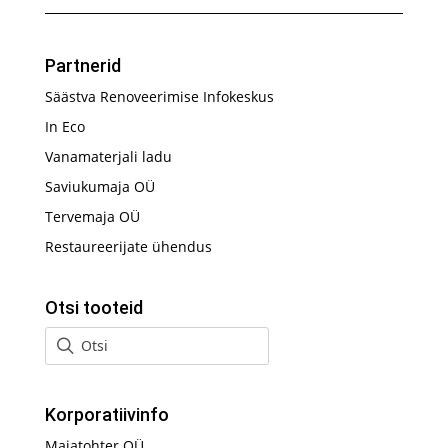
Partnerid
Säästva Renoveerimise Infokeskus
In Eco
Vanamaterjali ladu
Saviukumaja OÜ
Tervemaja OÜ
Restaureerijate ühendus
Otsi tooteid
Korporatiivinfo
Majatohter OÜ