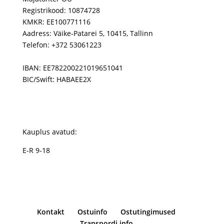
Registrikood: 10874728
KMKR: EE100771116
Aadress: Väike-Patarei 5, 10415, Tallinn
Telefon: +372 53061223
IBAN: EE782200221019651041
BIC/Swift: HABAEE2X
Kauplus avatud:
E-R 9-18
Kontakt
Ostuinfo
Ostutingimused
Transpordi info