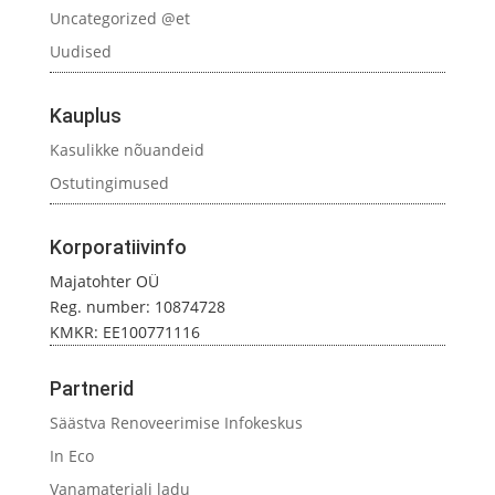
Uncategorized @et
Uudised
Kauplus
Kasulikke nõuandeid
Ostutingimused
Korporatiivinfo
Majatohter OÜ
Reg. number: 10874728
KMKR: EE100771116
Partnerid
Säästva Renoveerimise Infokeskus
In Eco
Vanamaterjali ladu