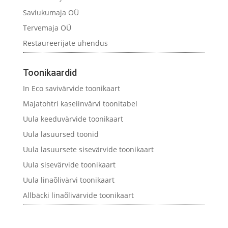
Saviukumaja OÜ
Tervemaja OÜ
Restaureerijate ühendus
Toonikaardid
In Eco savivärvide toonikaart
Majatohtri kaseiinvärvi toonitabel
Uula keeduvärvide toonikaart
Uula lasuursed toonid
Uula lasuursete sisevärvide toonikaart
Uula sisevärvide toonikaart
Uula linaõlivärvi toonikaart
Allbäcki linaõlivärvide toonikaart