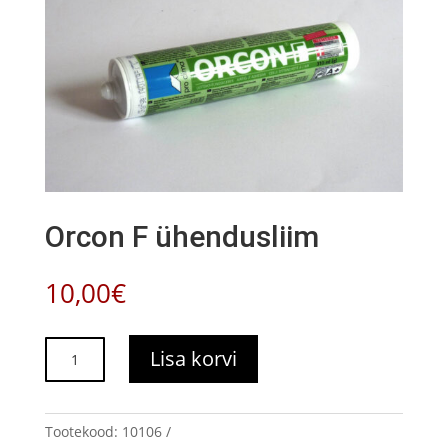
Orcon F ühendusliim
10,00
€
Orcon
Lisa korvi
F
ühendusliim
kogus
Tootekood:
10106