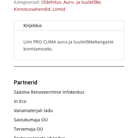
Kategooriad:
Üldehitus
,
Auru- ja tuuletõke
,
Kinnitusvahendid
,
Liimid
Kirjeldus
Liim PRO CLIMA auru-ja tuuletõkkekangaste
kinnitamiseks.
Partnerid
Säästva Renoveerimise Infokeskus
In Eco
Vanamaterjali ladu
Saviukumaja OÜ
Tervemaja OÜ