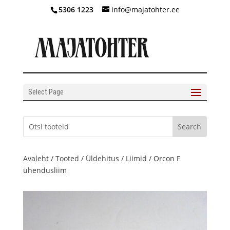
5306 1223
info@majatohter.ee
Select Page
Avaleht
/
Tooted
/
Üldehitus
/
Liimid
/ Orcon F
ühendusliim