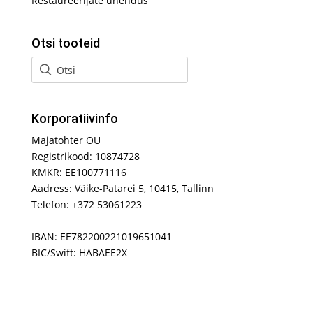
Restaureerijate ühendus
Otsi tooteid
Korporatiivinfo
Majatohter OÜ
Registrikood: 10874728
KMKR: EE100771116
Aadress: Väike-Patarei 5, 10415, Tallinn
Telefon: +372 53061223
IBAN: EE782200221019651041
BIC/Swift: HABAEE2X