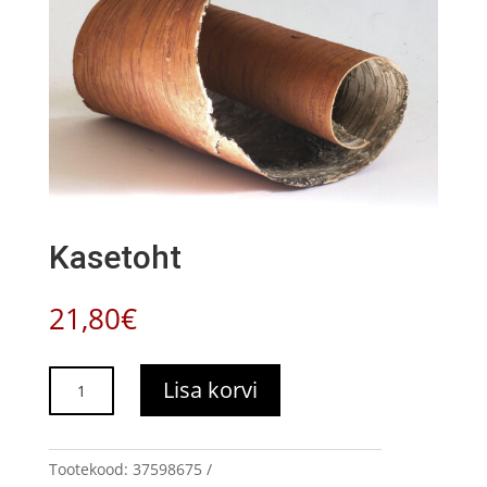
Kasetoht
21,80
€
Kasetoht
Lisa korvi
kogus
Tootekood:
37598675