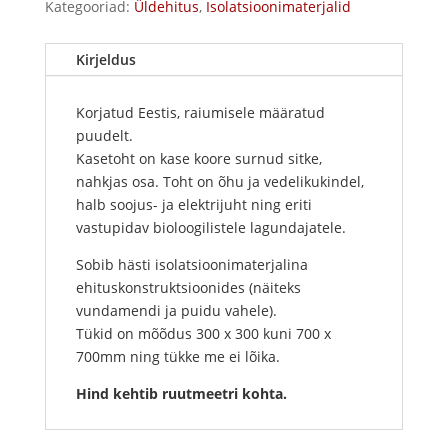
Kategooriad:
Üldehitus
,
Isolatsioonimaterjalid
Kirjeldus
Korjatud Eestis, raiumisele määratud
puudelt.
Kasetoht on kase koore surnud sitke,
nahkjas osa. Toht on õhu ja vedelikukindel,
halb soojus- ja elektrijuht ning eriti
vastupidav bioloogilistele lagundajatele.
Sobib hästi isolatsioonimaterjalina
ehituskonstruktsioonides (näiteks
vundamendi ja puidu vahele).
Tükid on mõõdus 300 x 300 kuni 700 x
700mm ning tükke me ei lõika.
Hind kehtib ruutmeetri kohta.