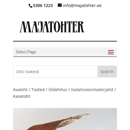
5306 1223
info@majatohter.ee
Select Page
Avaleht
/
Tooted
/
Üldehitus
/
Isolatsioonimaterjalid
/
Kasetoht