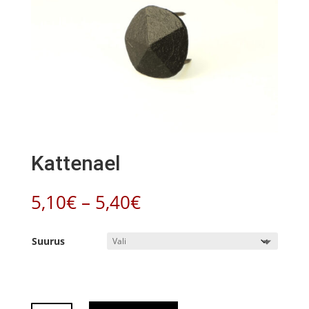
Kattenael
Hinnavahemik:
5,10
€
–
5,40
€
5,10€
kuni
Suurus
5,40€