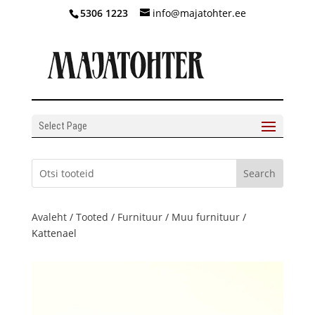
5306 1223
info@majatohter.ee
Select Page
Avaleht
/
Tooted
/
Furnituur
/
Muu furnituur
/
Kattenael