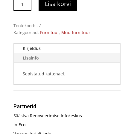
Kattenael
Lisa korvi
kogus
Tootekood:
-
Kategooriad:
Furnituur
,
Muu furnituur
Kirjeldus
Lisainfo
Sepistatud kattenael.
Partnerid
Säästva Renoveerimise Infokeskus
In Eco
Vanamaterjali ladu