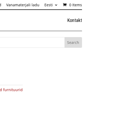
d
Vanamaterjali ladu
Eesti
0 Items
Kontakt
d furnituurid