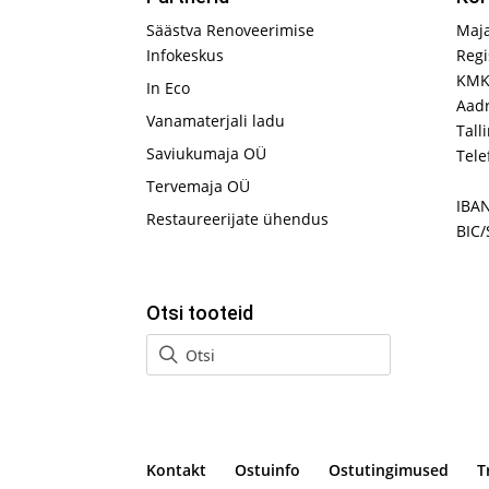
Säästva Renoveerimise
Maj
Infokeskus
Regi
KMK
In Eco
Aadr
Vanamaterjali ladu
Tall
Saviukumaja OÜ
Tele
Tervemaja OÜ
IBA
Restaureerijate ühendus
BIC/
Otsi tooteid
Kontakt
Ostuinfo
Ostutingimused
T