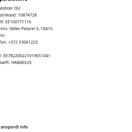
atohter OÜ
strikood: 10874728
R: EE100771116
ess: Väike-Patarei 5, 10415,
inn
fon: +372 53061223
N: EE782200221019651041
Swift: HABAEE2X
ranspordi info