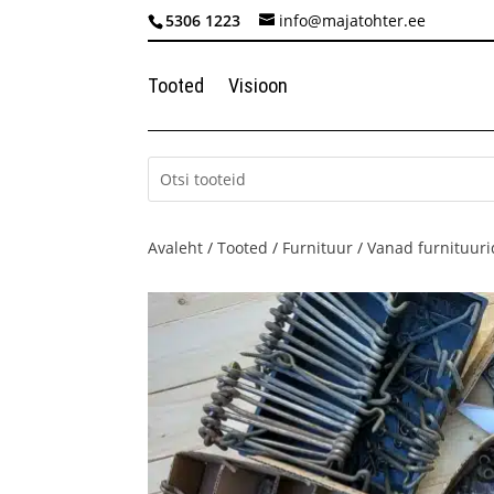
5306 1223
info@majatohter.ee
Tooted
Visioon
Avaleht
/
Tooted
/
Furnituur
/
Vanad furnituuri