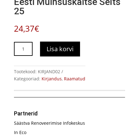
Eesti Muinsuskaitse Selts
25
24,37
€
Eesti
Lisa korvi
Muinsuskaitse
Selts
25
Tootekood:
KIRJAND02
kogus
Kategooriad:
Kirjandus
,
Raamatud
Partnerid
Säästva Renoveerimise Infokeskus
In Eco