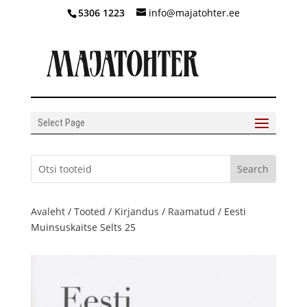
5306 1223
info@majatohter.ee
Select Page
Avaleht
/
Tooted
/
Kirjandus
/
Raamatud
/ Eesti
Muinsuskaitse Selts 25