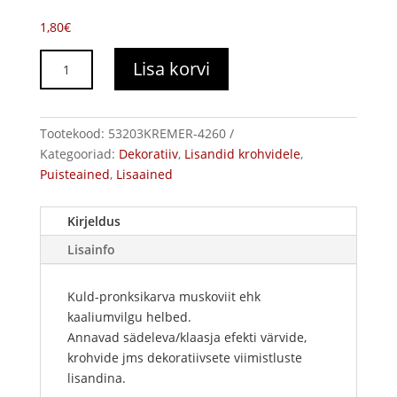
1,80
€
Vilgukivi
Lisa korvi
(mica)
helbed,
1-
Tootekood:
53203KREMER-4260
3mm
Kategooriad:
Dekoratiiv
,
Lisandid krohvidele
,
kogus
Puisteained
,
Lisaained
Kirjeldus
Lisainfo
Kuld-pronksikarva muskoviit ehk
kaaliumvilgu helbed.
Annavad sädeleva/klaasja efekti värvide,
krohvide jms dekoratiivsete viimistluste
lisandina.