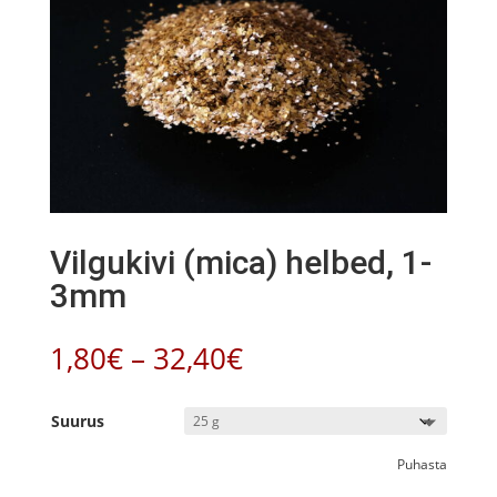
Vilgukivi (mica) helbed, 1-
3mm
Hinnavahemik:
1,80
€
–
32,40
€
1,80€
kuni
Suurus
32,40€
Puhasta