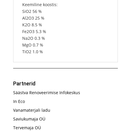
Keemiline koostis:
SiO2 56 %
Al2O3 25 %
K2O 8.5 %
Fe2O3 5.3 %
Na2O 0.3 %
MgO 0.7 %
TiO2 1.0 %
Partnerid
Säästva Renoveerimise Infokeskus
In Eco
Vanamaterjali ladu
Saviukumaja OÜ
Tervemaja OÜ