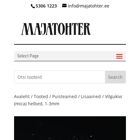
5306 1223
info@majatohter.ee
Select Page
Avaleht
/
Tooted
/
Puisteained
/
Lisaained
/ Vilgukivi
(mica) helbed, 1-3mm