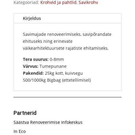
Kategooriad:
Krohvid ja pahtlid
,
Savikrohv
Kirjeldus
Savimajade renoveerimiseks, savipõrandate
ehituseks ning erinevate
väikearhitektuursete rajatiste ehitamiseks.
Tera suurus:
0-8mm
Värvus:
Tumepunane
Pakendid:
25kg kott, kuivsegu
500/1000kg Bigbag (ettetellimisel)
Partnerid
Säästva Renoveerimise Infokeskus
In Eco