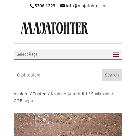
5306 1223
info@majatohter.ee
Select Page
Avaleht
/
Tooted
/
Krohvid ja pahtlid
/
Savikrohv
/
COB segu