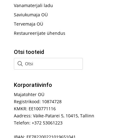
Vanamaterjali ladu
Saviukumaja OÜ
Tervemaja OÜ
Restaureerijate ühendus
Otsi tooteid
Korporatiivinfo
Majatohter OÜ
Registrikood: 10874728
KMKR: EE100771116
Aadress: Väike-Patarei 5, 10415, Tallinn
Telefon: +372 53061223
IBAN: EE782200221019651041