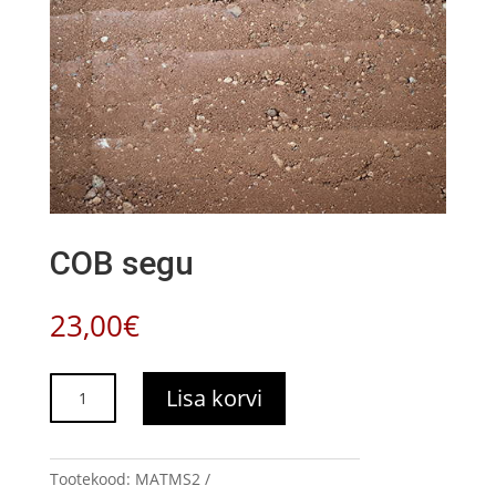
COB segu
23,00
€
COB
Lisa korvi
segu
kogus
Tootekood:
MATMS2