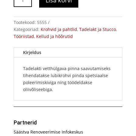
Lisa korvi
kivi
kogus
Tootekood:
5555
Kategooriad:
Krohvid ja pahtlid
,
Tadelakt ja Stucco
,
Tööriistad
,
Kellud ja hõõrutid
Kirjeldus
Tadelakti vetthülgava pinna saavutamiseks
tihendatakse lubikrohvi pinda spetsiaalse
poleerimiskiviga ning töödeldakse
oliivõliseebiga.
Partnerid
Säästva Renoveerimise Infokeskus