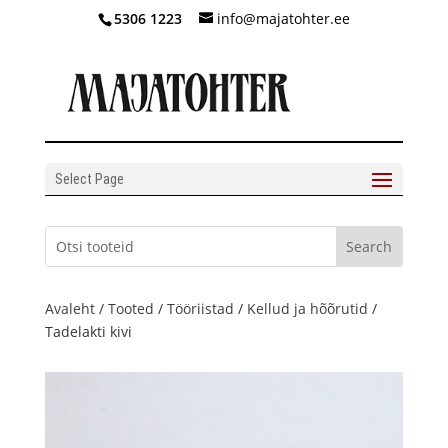
5306 1223
info@majatohter.ee
Select Page
Avaleht
/
Tooted
/
Tööriistad
/
Kellud ja hõõrutid
/
Tadelakti kivi