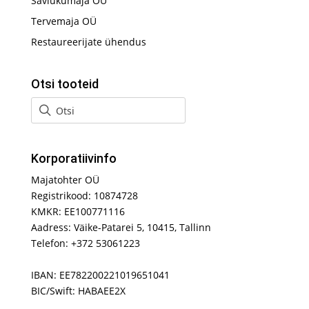
Saviukumaja OÜ
Tervemaja OÜ
Restaureerijate ühendus
Otsi tooteid
Korporatiivinfo
Majatohter OÜ
Registrikood: 10874728
KMKR: EE100771116
Aadress: Väike-Patarei 5, 10415, Tallinn
Telefon: +372 53061223
IBAN: EE782200221019651041
BIC/Swift: HABAEE2X