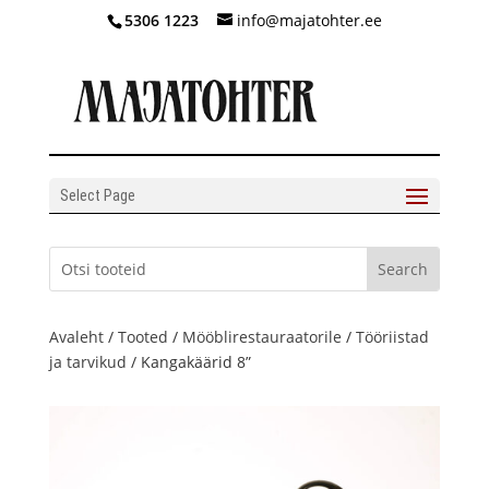
5306 1223
info@majatohter.ee
Select Page
Avaleht
/
Tooted
/
Mööblirestauraatorile
/
Tööriistad
ja tarvikud
/ Kangakäärid 8”