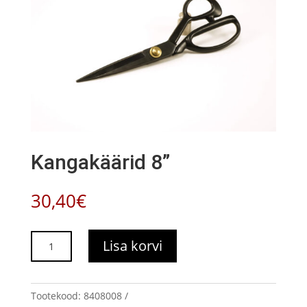
Kangakäärid 8”
30,40
€
Kangakäärid
Lisa korvi
8''
kogus
Tootekood:
8408008