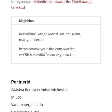
Kategooriad:
Mööblirestauraatorile
,
Tööriistad ja
tarvikud
Kirjeldus
Korralikud kangakäärid. Mudel A200,
mangaanteras.
https://www.youtube.com/watch?
v=YBh3reieAi8&feature=youtu.be
Partnerid
Säästva Renoveerimise Infokeskus
In Eco
Vanamaterjali ladu