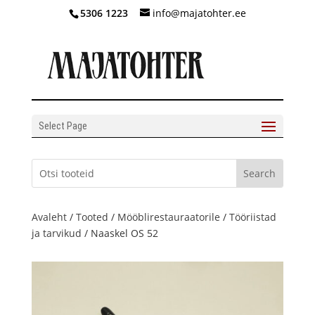
5306 1223
info@majatohter.ee
Select Page
Avaleht
/
Tooted
/
Mööblirestauraatorile
/
Tööriistad
ja tarvikud
/ Naaskel OS 52