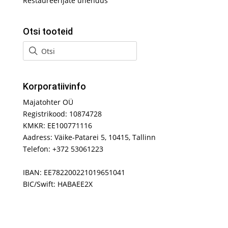
Restaureerijate ühendus
Otsi tooteid
Korporatiivinfo
Majatohter OÜ
Registrikood: 10874728
KMKR: EE100771116
Aadress: Väike-Patarei 5, 10415, Tallinn
Telefon: +372 53061223
IBAN: EE782200221019651041
BIC/Swift: HABAEE2X