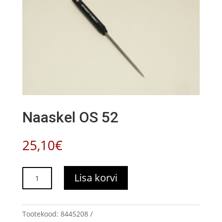
Naaskel OS 52
25,10
€
Naaskel
Lisa korvi
OS
52
kogus
Tootekood:
8445208