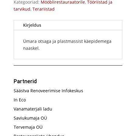
Kategooriad:
Mööblirestauraatorile
,
Tööriistad ja
tarvikud
,
Terariistad
Kirjeldus
Ümara otsaga ja plastmassist käepidemega
naaskel.
Partnerid
Säästva Renoveerimise Infokeskus
In Eco
Vanamaterjali ladu
Saviukumaja OÜ
Tervemaja OÜ