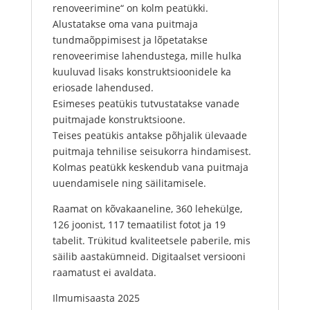
renoveerimine“ on kolm peatükki.
Alustatakse oma vana puitmaja
tundmaõppimisest ja lõpetatakse
renoveerimise lahendustega, mille hulka
kuuluvad lisaks konstruktsioonidele ka
eriosade lahendused.
Esimeses peatükis tutvustatakse vanade
puitmajade konstruktsioone.
Teises peatükis antakse põhjalik ülevaade
puitmaja tehnilise seisukorra hindamisest.
Kolmas peatükk keskendub vana puitmaja
uuendamisele ning säilitamisele.
Raamat on kõvakaaneline, 360 lehekülge,
126 joonist, 117 temaatilist fotot ja 19
tabelit. Trükitud kvaliteetsele paberile, mis
säilib aastakümneid. Digitaalset versiooni
raamatust ei avaldata.
Ilmumisaasta 2025