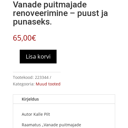
Vanade puitmajade
renoveerimine – puust ja
punaseks.
65,00
€
Lisa korvi
Vanade
puitmajade
renoveerimine
Tootekood:
223344
-
Kategooria:
Muud tooted
puust
ja
punaseks.
Kirjeldus
kogus
Autor Kalle Pilt
Raamatus „Vanade puitmajade