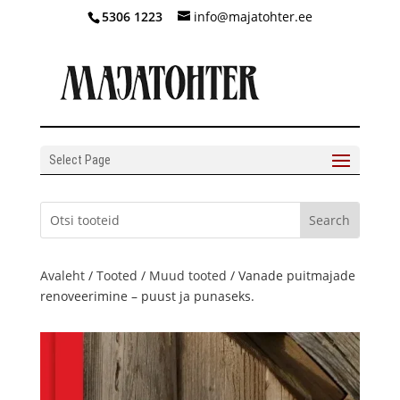
5306 1223
info@majatohter.ee
Select Page
Avaleht
/
Tooted
/
Muud tooted
/ Vanade puitmajade
renoveerimine – puust ja punaseks.