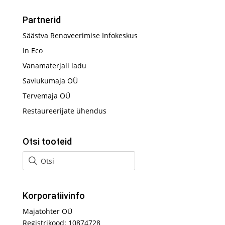
Partnerid
Säästva Renoveerimise Infokeskus
In Eco
Vanamaterjali ladu
Saviukumaja OÜ
Tervemaja OÜ
Restaureerijate ühendus
Otsi tooteid
Korporatiivinfo
Majatohter OÜ
Registrikood: 10874728