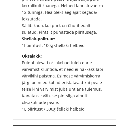
korralikult kaanega. Helbed lahustuvad ca
12 tunniga. Hea oleks aeg ajalt segada/
loksutada.
Säilib kaua, kui purk on õhutihedalt
suletud. Pintslit puhastada piiritusega.
Shellak-polituur:
1l piiritust, 100g shellaki helbeid
Oksalakk:
Puidul olevad oksakohad tuleb enne
värvimist kruntida, et need ei hakkaks läbi
värvikihi paistma. Esimese värvimiskorra
järgi on need kohad eristatavad kui peale
teise kihi värvimist juba ühtlane tulemus.
Kanatakse väikese pintsliga ainult
oksakohtade peale.
1L piiritust / 300g šellaki helbeid