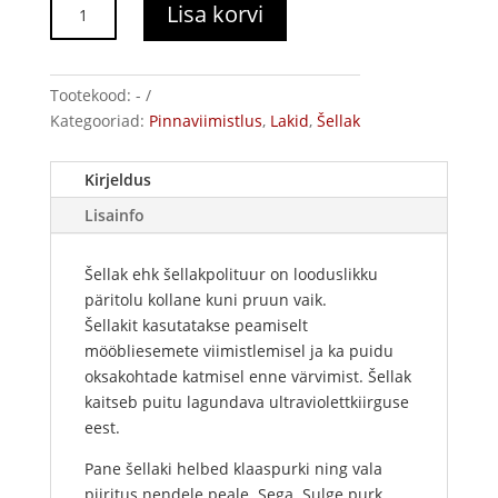
Šellaki
Lisa korvi
helbed,
"Rubiin"
kogus
Tootekood:
-
Kategooriad:
Pinnaviimistlus
,
Lakid
,
Šellak
Kirjeldus
Lisainfo
Šellak ehk šellakpolituur on looduslikku
päritolu kollane kuni pruun vaik.
Šellakit kasutatakse peamiselt
mööbliesemete viimistlemisel ja ka puidu
oksakohtade katmisel enne värvimist. Šellak
kaitseb puitu lagundava ultraviolettkiirguse
eest.
Pane šellaki helbed klaaspurki ning vala
piiritus nendele peale. Sega. Sulge purk