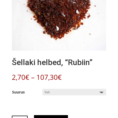
Šellaki helbed, “Rubiin”
Hinnavahemik:
2,70
€
–
107,30
€
2,70€
kuni
Suurus
107,30€