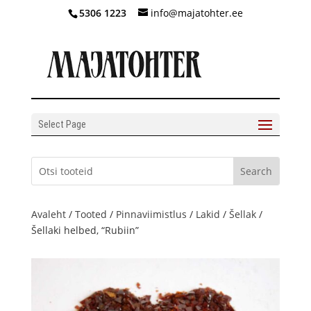
5306 1223
info@majatohter.ee
Select Page
Avaleht
/
Tooted
/
Pinnaviimistlus
/
Lakid
/
Šellak
/
Šellaki helbed, “Rubiin”