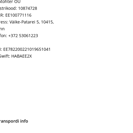
atohter OÜ
strikood: 10874728
R: EE100771116
ess: Väike-Patarei 5, 10415,
inn
fon: +372 53061223
N: EE782200221019651041
Swift: HABAEE2X
ranspordi info