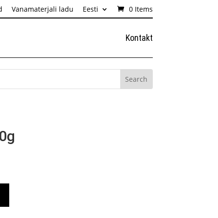
d
Vanamaterjali ladu
Eesti
0 Items
Kontakt
50g