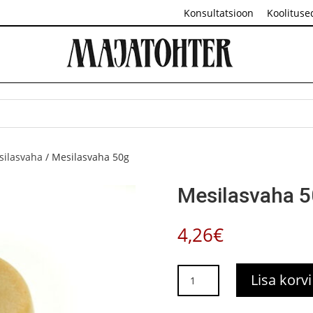
Konsultatsioon
Koolituse
silasvaha
/ Mesilasvaha 50g
Mesilasvaha 
4,26
€
Mesilasvaha
Lisa korvi
50g
kogus