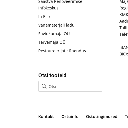
Säästva Renoveerimise
Maj
Infokeskus
Regi
KMK
In Eco
Aadr
Vanamaterjali ladu
Tall
Saviukumaja OÜ
Tele
Tervemaja OÜ
IBA
Restaureerijate ühendus
BIC/
Otsi tooteid
Kontakt
Ostuinfo
Ostutingimused
T