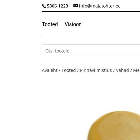
5306 1223
info@majatohter.ee
Tooted
Visioon
Avaleht
/
Tooted
/
Pinnaviimistlus
/
Vahad
/
Me