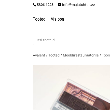
5306 1223
info@majatohter.ee
Tooted
Visioon
Avaleht
/
Tooted
/
Mööblirestauraatorile
/
Tööri