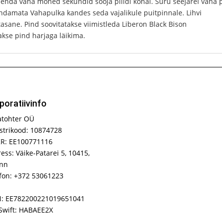
nda vaha mõned sekundid sooja pliidi kohal. Suru seejärel vaha 
ndamata Vahapulka kandes seda vajalikule puitpinnale. Lihvi
tasane. Pind soovitatakse viimistleda Liberon Black Bison
akse pind harjaga läikima.
poratiivinfo
atohter OÜ
strikood: 10874728
R: EE100771116
ess: Väike-Patarei 5, 10415,
inn
fon: +372 53061223
N: EE782200221019651041
Swift: HABAEE2X