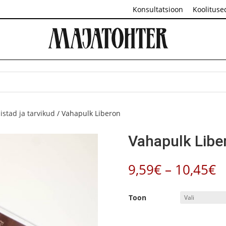
Konsultatsioon
Koolituse
istad ja tarvikud
/ Vahapulk Liberon
Vahapulk Libe
H
9,59
€
–
10,45
€
9
k
Toon
1