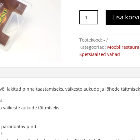
Vahapulk
Lisa korvi
Liberon
kogus
Tootekood:
-
Kategooriad:
Mööblirestauraa
Spetsiaalsed vahad
i lakitud pinna taastamiseks, väikeste aukude ja lõhede täitmisek
d.
a väikeste aukude täitmiseks.
i parandatav pind.
l: