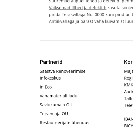
Suuremad augud, lõhed ja defektid:
pehme
Väiksemad lõhed ja defektid:
kasuta sooje
pinda Terasvillaga No. 0000 kuni pind on 
Antiikvahaga ja pärast vaha kuivamist lüü
Partnerid
Kor
Säästva Renoveerimise
Maj
Infokeskus
Regi
KMK
In Eco
Aadr
Vanamaterjali ladu
Tall
Saviukumaja OÜ
Tele
Tervemaja OÜ
IBA
Restaureerijate ühendus
BIC/