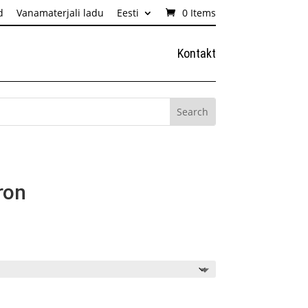
d
Vanamaterjali ladu
Eesti
0 Items
Kontakt
ron
innavahemik:
,59€
uni
0,45€