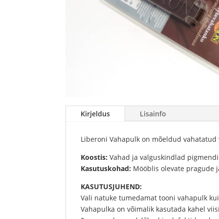
Kirjeldus
Lisainfo
Liberoni Vahapulk on mõeldud vahatatud võ
Koostis:
Vahad ja valguskindlad pigmendi
Kasutuskohad:
Mööblis olevate pragude j
KASUTUSJUHEND:
Vali natuke tumedamat tooni vahapulk ku
Vahapulka on võimalik kasutada kahel viisi