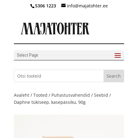
5306 1223
info@majatohter.ee
Select Page
Avaleht
/
Tooted
/
Puhastusvahendid
/
Seebid
/
Daphne tükiseep, kasepässiku, 90g