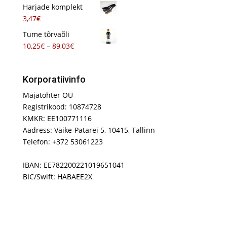
4,95€
Harjade komplekt
kuni
3,47
€
38,19€
Tume tõrvaõli
Hinnavahemik:
10,25
€
–
89,03
€
10,25€
kuni
Korporatiivinfo
89,03€
Majatohter OÜ
Registrikood: 10874728
KMKR: EE100771116
Aadress: Väike-Patarei 5, 10415, Tallinn
Telefon: +372 53061223
IBAN: EE782200221019651041
BIC/Swift: HABAEE2X