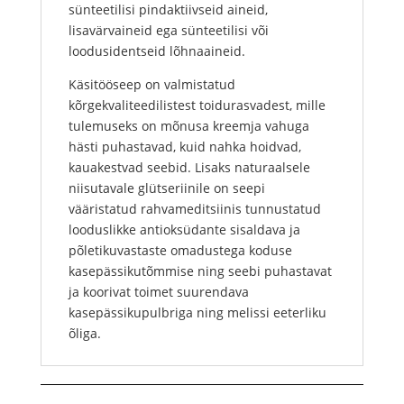
sünteetilisi pindaktiivseid aineid,
lisavärvaineid ega sünteetilisi või
loodusidentseid lõhnaaineid.
Käsitööseep on valmistatud
kõrgekvaliteedilistest toidurasvadest, mille
tulemuseks on mõnusa kreemja vahuga
hästi puhastavad, kuid nahka hoidvad,
kauakestvad seebid. Lisaks naturaalsele
niisutavale glütseriinile on seepi
vääristatud rahvameditsiinis tunnustatud
looduslikke antioksüdante sisaldava ja
põletikuvastaste omadustega koduse
kasepässikutõmmise ning seebi puhastavat
ja koorivat toimet suurendava
kasepässikupulbriga ning melissi eeterliku
õliga.