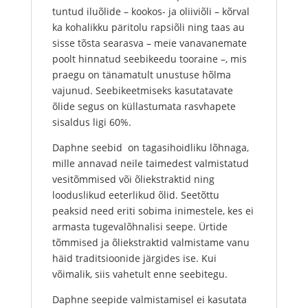
tuntud iluõlide – kookos- ja oliiviõli – kõrval
ka kohalikku päritolu rapsiõli ning taas au
sisse tõsta searasva – meie vanavanemate
poolt hinnatud seebikeedu tooraine –, mis
praegu on tänamatult unustuse hõlma
vajunud. Seebikeetmiseks kasutatavate
õlide segus on küllastumata rasvhapete
sisaldus ligi 60%.
Daphne seebid on tagasihoidliku lõhnaga,
mille annavad neile taimedest valmistatud
vesitõmmised või õliekstraktid ning
looduslikud eeterlikud õlid. Seetõttu
peaksid need eriti sobima inimestele, kes ei
armasta tugevalõhnalisi seepe. Ürtide
tõmmised ja õliekstraktid valmistame vanu
häid traditsioonide järgides ise. Kui
võimalik, siis vahetult enne seebitegu.
Daphne seepide valmistamisel ei kasutata