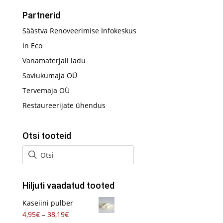
Partnerid
Säästva Renoveerimise Infokeskus
In Eco
Vanamaterjali ladu
Saviukumaja OÜ
Tervemaja OÜ
Restaureerijate ühendus
Otsi tooteid
Hiljuti vaadatud tooted
Kaseiini pulber
Hinnavahemik:
4,95
€
–
38,19
€