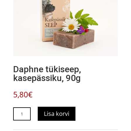
Daphne tükiseep,
kasepässiku, 90g
5,80
€
Daphne
Lisa korvi
tükiseep,
kasepässiku,
90g