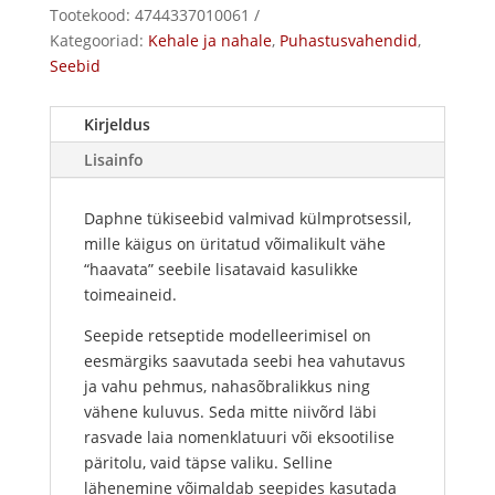
Tootekood:
4744337010061
kogus
Kategooriad:
Kehale ja nahale
,
Puhastusvahendid
,
Seebid
Kirjeldus
Lisainfo
Daphne tükiseebid valmivad külmprotsessil,
mille käigus on üritatud võimalikult vähe
“haavata” seebile lisatavaid kasulikke
toimeaineid.
Seepide retseptide modelleerimisel on
eesmärgiks saavutada seebi hea vahutavus
ja vahu pehmus, nahasõbralikkus ning
vähene kuluvus. Seda mitte niivõrd läbi
rasvade laia nomenklatuuri või eksootilise
päritolu, vaid täpse valiku. Selline
lähenemine võimaldab seepides kasutada