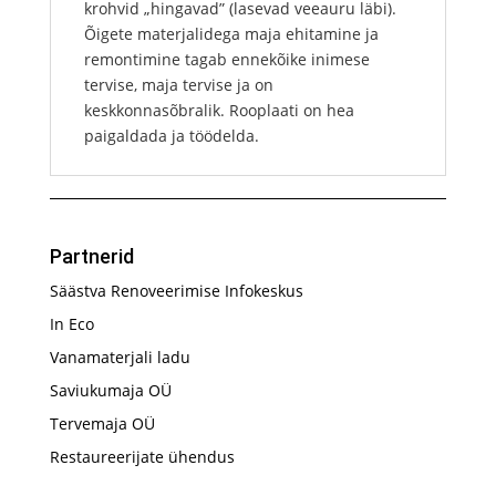
krohvid „hingavad” (lasevad veeauru läbi).
Õigete materjalidega maja ehitamine ja
remontimine tagab ennekõike inimese
tervise, maja tervise ja on
keskkonnasõbralik. Rooplaati on hea
paigaldada ja töödelda.
Partnerid
Säästva Renoveerimise Infokeskus
In Eco
Vanamaterjali ladu
Saviukumaja OÜ
Tervemaja OÜ
Restaureerijate ühendus