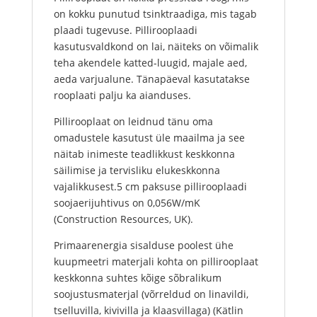
on kokku punutud tsinktraadiga, mis tagab
plaadi tugevuse. Pillirooplaadi
kasutusvaldkond on lai, näiteks on võimalik
teha akendele katted-luugid, majale aed,
aeda varjualune. Tänapäeval kasutatakse
rooplaati palju ka aianduses.
Pillirooplaat on leidnud tänu oma
omadustele kasutust üle maailma ja see
näitab inimeste teadlikkust keskkonna
säilimise ja tervisliku elukeskkonna
vajalikkusest.5 cm paksuse pillirooplaadi
soojaerijuhtivus on 0,056W/mK
(Construction Resources, UK).
Primaarenergia sisalduse poolest ühe
kuupmeetri materjali kohta on pillirooplaat
keskkonna suhtes kõige sõbralikum
soojustusmaterjal (võrreldud on linavildi,
tselluvilla, kivivilla ja klaasvillaga) (Kätlin