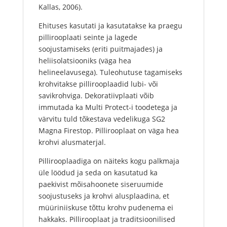
Kallas, 2006).
Ehituses kasutati ja kasutatakse ka praegu
pillirooplaati seinte ja lagede
soojustamiseks (eriti puitmajades) ja
heliisolatsiooniks (väga hea
helineelavusega). Tuleohutuse tagamiseks
krohvitakse pillirooplaadid lubi- või
savikrohviga. Dekoratiivplaati võib
immutada ka Multi Protect-i toodetega ja
värvitu tuld tõkestava vedelikuga SG2
Magna Firestop. Pillirooplaat on väga hea
krohvi alusmaterjal.
Pillirooplaadiga on näiteks kogu palkmaja
üle löödud ja seda on kasutatud ka
paekivist mõisahoonete siseruumide
soojustuseks ja krohvi alusplaadina, et
müüriniiskuse tõttu krohv pudenema ei
hakkaks. Pillirooplaat ja traditsioonilised