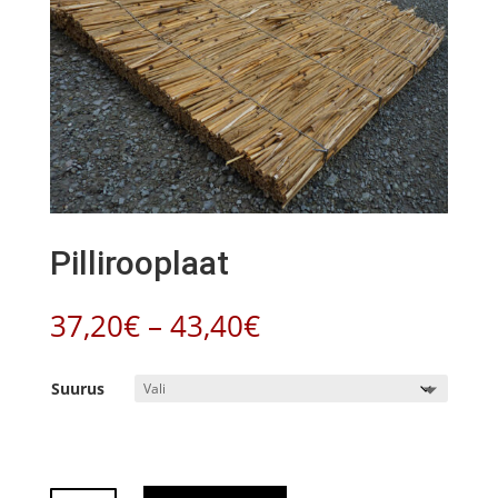
Pillirooplaat
Hinnavahemik:
37,20
€
–
43,40
€
37,20€
kuni
Suurus
43,40€