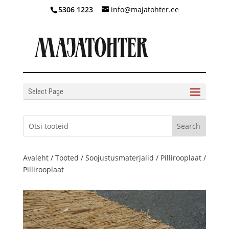
5306 1223
info@majatohter.ee
Select Page
Avaleht
/
Tooted
/
Soojustusmaterjalid
/
Pillirooplaat
/
Pillirooplaat