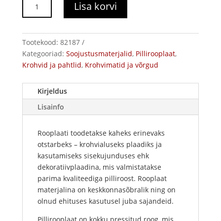
Pillirooplaat
Lisa korvi
kogus
Tootekood:
82187
Kategooriad:
Soojustusmaterjalid
,
Pillirooplaat
,
Krohvid ja pahtlid
,
Krohvimatid ja võrgud
Kirjeldus
Lisainfo
Rooplaati toodetakse kaheks erinevaks
otstarbeks – krohvialuseks plaadiks ja
kasutamiseks sisekujunduses ehk
dekoratiivplaadina, mis valmistatakse
parima kvaliteediga pilliroost. Rooplaat
materjalina on keskkonnasõbralik ning on
olnud ehituses kasutusel juba sajandeid.
Pillirooplaat on kokku pressitud roog, mis