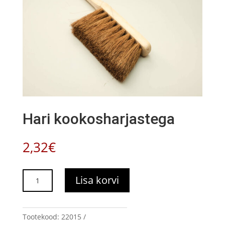
Hari kookosharjastega
2,32
€
Hari
Lisa korvi
kookosharjastega
kogus
Tootekood:
22015