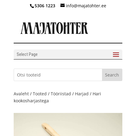
5306 1223
info@majatohter.ee
Select Page
Avaleht
/
Tooted
/
Tööriistad
/
Harjad
/ Hari
kookosharjastega