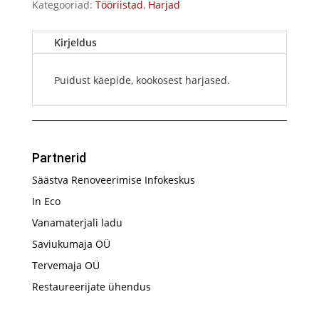
Kategooriad:
Tööriistad
,
Harjad
Kirjeldus
Puidust käepide, kookosest harjased.
Partnerid
Säästva Renoveerimise Infokeskus
In Eco
Vanamaterjali ladu
Saviukumaja OÜ
Tervemaja OÜ
Restaureerijate ühendus