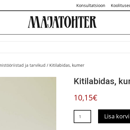
Konsultatsioon
Koolituse
mistööriistad ja tarvikud
/ Kitilabidas, kumer
Kitilabidas, k
10,15
€
Kitilabidas,
Lisa korvi
kumer
kogus