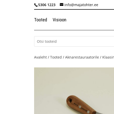
5306 1223
info@majatohter.ee
Tooted
Visioon
Avaleht
/
Tooted
/
Aknarestauraatorile
/
Klaasi