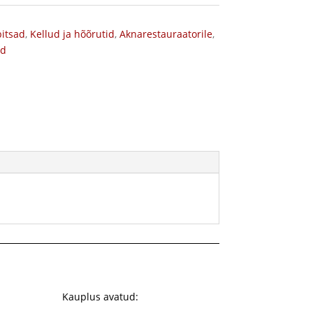
itsad
,
Kellud ja hõõrutid
,
Aknarestauraatorile
,
ud
Kauplus avatud: