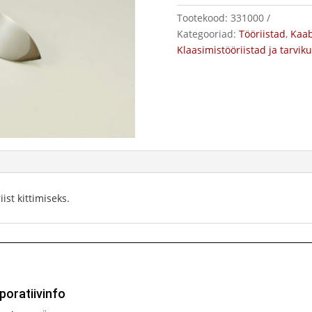
Tootekood:
331000
Kategooriad:
Tööriistad
,
Kaab
Klaasimistööriistad ja tarvik
st kittimiseks.
poratiivinfo