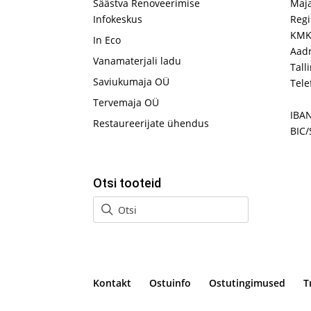
Säästva Renoveerimise
Maj
Infokeskus
Regi
KMK
In Eco
Aadr
Vanamaterjali ladu
Tall
Saviukumaja OÜ
Tele
Tervemaja OÜ
IBA
Restaureerijate ühendus
BIC/
Otsi tooteid
Kontakt
Ostuinfo
Ostutingimused
T