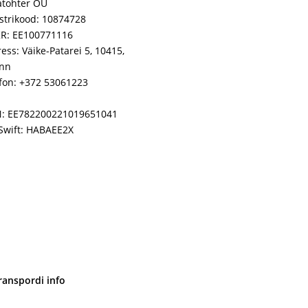
atohter OÜ
strikood: 10874728
R: EE100771116
ess: Väike-Patarei 5, 10415,
inn
fon: +372 53061223
N: EE782200221019651041
Swift: HABAEE2X
ranspordi info