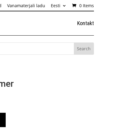
d
Vanamaterjali ladu
Eesti
0 Items
Kontakt
umer