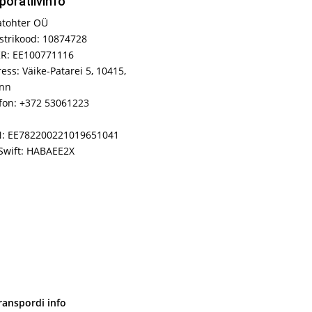
poratiivinfo
atohter OÜ
strikood: 10874728
R: EE100771116
ess: Väike-Patarei 5, 10415,
inn
fon: +372 53061223
N: EE782200221019651041
Swift: HABAEE2X
ranspordi info