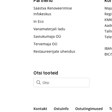
Partnerid
Kor
Säästva Renoveerimise
Maj
Infokeskus
Regi
KMK
In Eco
Aadr
Vanamaterjali ladu
Tall
Saviukumaja OÜ
Tele
Tervemaja OÜ
IBA
Restaureerijate ühendus
BIC/
Otsi tooteid
Kontakt
Ostuinfo
Ostutingimused
T