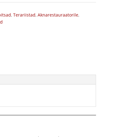
itsad
,
Terariistad
,
Aknarestauraatorile
,
ud