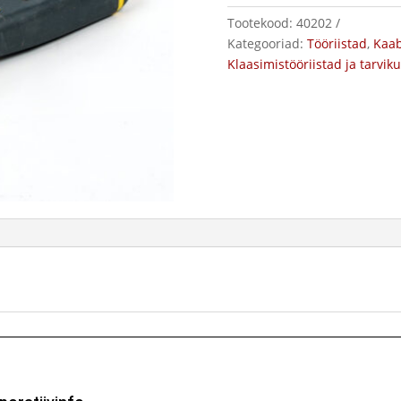
Tootekood:
40202
Kategooriad:
Tööriistad
,
Kaab
Klaasimistööriistad ja tarvik