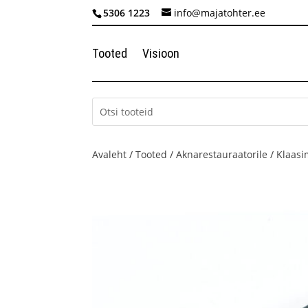
5306 1223
info@majatohter.ee
Tooted
Visioon
Avaleht
/
Tooted
/
Aknarestauraatorile
/
Klaasi