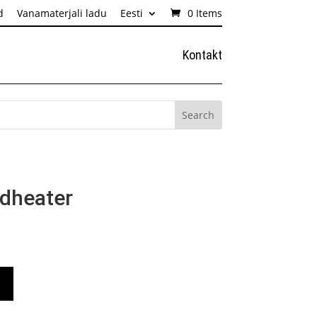
d
Vanamaterjali ladu
Eesti
0 Items
Kontakt
edheater