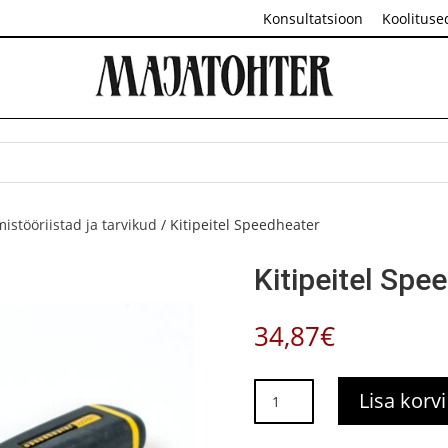
Konsultatsioon
Koolituse
mistööriistad ja tarvikud
/ Kitipeitel Speedheater
Kitipeitel Spe
34,87
€
Kitipeitel
Lisa korvi
Speedheater
kogus