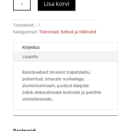
Itaalia
Lisa korvi
kellu,
L'outil
kogus
Tootekood:
-
Kategooriad:
Tööriistad
,
Kellud ja hõõrutid
Kirjeldus
Lisainfo
Roostevabast terasest trapetskellu,
poleeritud, ümarate nurkadega,
alumiiniumraam, puidust käepide.
Sobib dekoratiivsete krohvide ja pahtlite
viimistlemiseks.
Partnerid