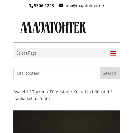
5306 1223
info@majatohter.ee
Select Page
Avaleht
/
Tooted
/
Tööriistad
/
Kellud ja hõõrutid
/
Itaalia kellu, L’outil