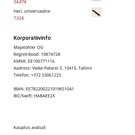
34,87
€
Hari, universaalne
7,02
€
Korporatiivinfo
Majatohter OÜ
Registrikood: 10874728
KMKR: EE100771116
Aadress: Väike-Patarei 5, 10415, Tallinn
Telefon: +372 53061223
IBAN: EE782200221019651041
BIC/Swift: HABAEE2X
Kauplus avatud: