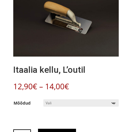
Itaalia kellu, L’outil
Hinnavahemik:
12,90
€
–
14,00
€
12,90€
kuni
Mõõdud
14,00€