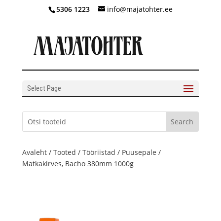
5306 1223
info@majatohter.ee
Select Page
Avaleht
/
Tooted
/
Tööriistad
/
Puusepale
/
Matkakirves, Bacho 380mm 1000g