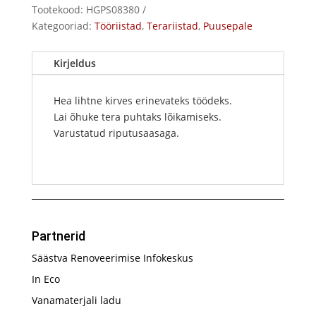
Tootekood:
HGPS08380
kogus
Kategooriad:
Tööriistad
,
Terariistad
,
Puusepale
Kirjeldus
Hea lihtne kirves erinevateks töödeks.
Lai õhuke tera puhtaks lõikamiseks.
Varustatud riputusaasaga.
Partnerid
Säästva Renoveerimise Infokeskus
In Eco
Vanamaterjali ladu