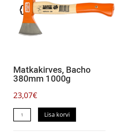
Matkakirves, Bacho
380mm 1000g
23,07
€
Matkakirves,
Lisa korvi
Bacho
380mm
1000g