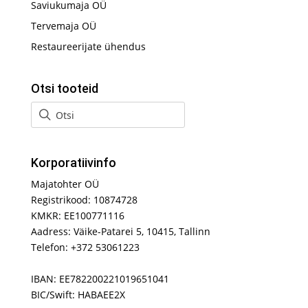
Saviukumaja OÜ
Tervemaja OÜ
Restaureerijate ühendus
Otsi tooteid
Korporatiivinfo
Majatohter OÜ
Registrikood: 10874728
KMKR: EE100771116
Aadress: Väike-Patarei 5, 10415, Tallinn
Telefon: +372 53061223
IBAN: EE782200221019651041
BIC/Swift: HABAEE2X