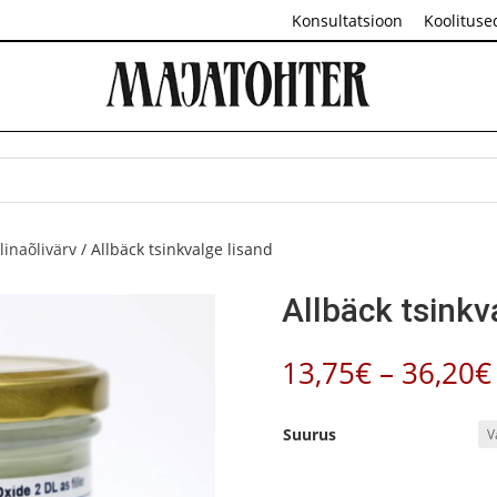
Konsultatsioon
Koolituse
linaõlivärv
/ Allbäck tsinkvalge lisand
Allbäck tsinkv
13,75
€
–
36,20
€
Suurus