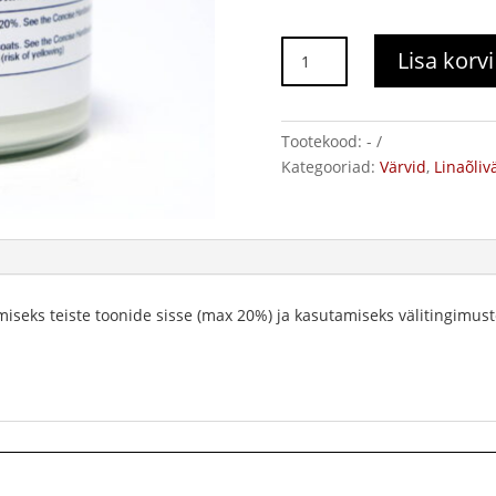
Allbäck
Lisa korvi
tsinkvalge
lisand
kogus
Tootekood:
-
Kategooriad:
Värvid
,
Linaõliv
iseks teiste toonide sisse (max 20%) ja kasutamiseks välitingimust