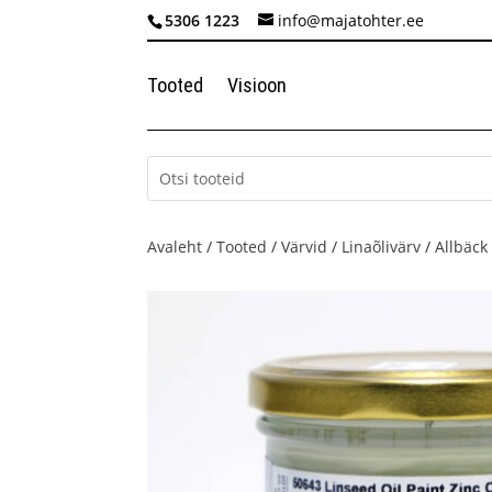
5306 1223
info@majatohter.ee
Tooted
Visioon
Avaleht
/
Tooted
/
Värvid
/
Linaõlivärv
/
Allbäck 