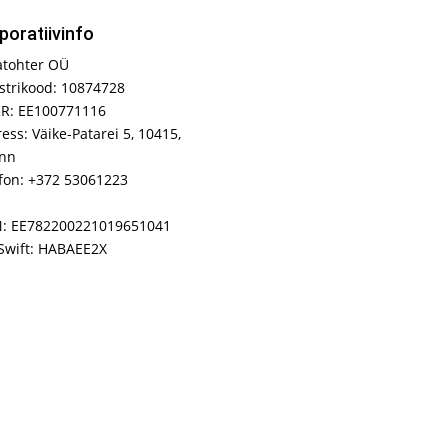
poratiivinfo
atohter OÜ
strikood: 10874728
R: EE100771116
ess: Väike-Patarei 5, 10415,
inn
fon: +372 53061223
N: EE782200221019651041
Swift: HABAEE2X