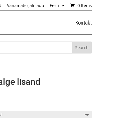
d
Vanamaterjali ladu
Eesti
0 Items
Kontakt
alge lisand
Hinnavahemik:
13,75€
kuni
36,20€