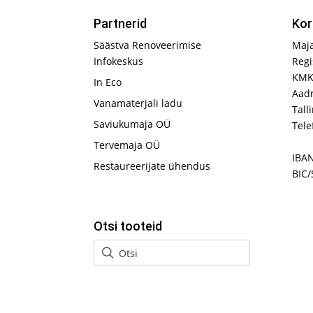
Partnerid
Kor
Säästva Renoveerimise
Maj
Infokeskus
Regi
KMK
In Eco
Aadr
Vanamaterjali ladu
Tall
Saviukumaja OÜ
Tele
Tervemaja OÜ
IBA
Restaureerijate ühendus
BIC/
Otsi tooteid