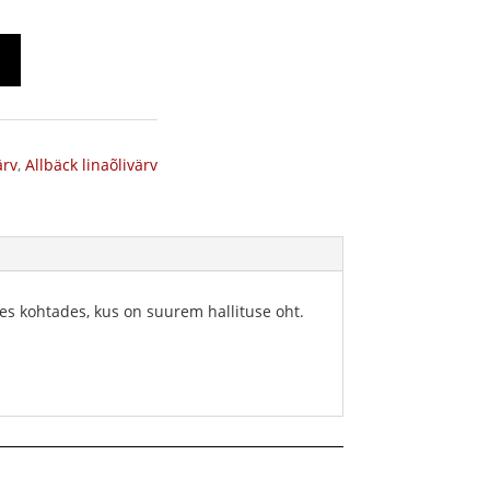
ärv
,
Allbäck linaõlivärv
es kohtades, kus on suurem hallituse oht.