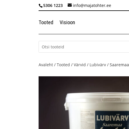
5306 1223
info@majatohter.ee
Tooted
Visioon
Avaleht
/
Tooted
/
Värvid
/
Lubivärv
/ Saaremaa