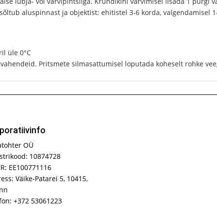
se lubja- või värvipintsliga. Krundikihi värvimisel lisada 1 purgi värvi
sõltub aluspinnast ja objektist: ehitistel 3-6 korda, valgendamisel 1
il üle 0°C
vahendeid. Pritsmete silmasattumisel loputada koheselt rohke vee
poratiivinfo
atohter OÜ
strikood: 10874728
R: EE100771116
ess: Väike-Patarei 5, 10415,
inn
fon: +372 53061223