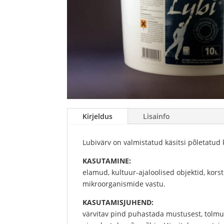
Kirjeldus
Lisainfo
Lubivärv on valmistatud käsitsi põletatud 
KASUTAMINE:
elamud, kultuur-ajaloolised objektid, kor
mikroorganismide vastu.
KASUTAMISJUHEND:
värvitav pind puhastada mustusest, tolmust