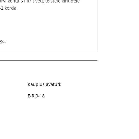
 kohta 5 liitrit vett, teistele kihtidele
-2 korda.
ga.
Kauplus avatud:
E-R 9-18