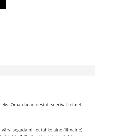
v
iseks. Omab head desinfitseerivat toimet
värvi segada nii, et tahke aine (liimaine)