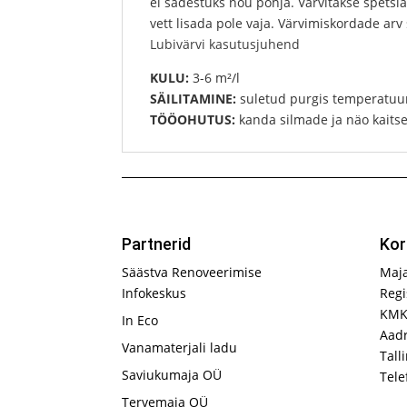
ei sadestuks nõu põhja. Värvitakse spetsiaal
vett lisada pole vaja. Värvimiskordade arv 
Lubivärvi kasutusjuhend
KULU:
3-6 m²/l
SÄILITAMINE:
suletud purgis temperatuur
TÖÖOHUTUS:
kanda silmade ja näo kaitse
Partnerid
Kor
Säästva Renoveerimise
Maj
Infokeskus
Regi
KMK
In Eco
Aadr
Vanamaterjali ladu
Tall
Saviukumaja OÜ
Tele
Tervemaja OÜ