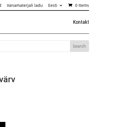
d
Vanamaterjali ladu
Eesti
0 Items
Kontakt
värv