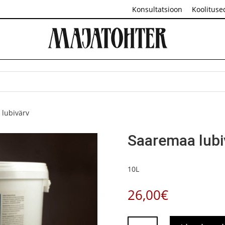
Konsultatsioon
Koolituse
 lubivärv
Saaremaa lubi
10L
26,00
€
Saaremaa