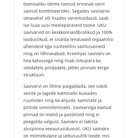
toonivaliku oleme loonud erinevat värvi
savisid kombineerides. Segades savivärve
omavahel või lisades värvimuldasid, saab
ise luua uusi meelepäraseid toone. UKU
savivärvid on keskkonnasõbralikud ja 100%
looduslikud, ei sisalda lenduvaid orgaanilisi
ühendeid ega sünteetilisi säilitusaineid
ning on lõhnavabad. Kreemjas savivärv on
hea katvusega ning lisab isikupära ka
siledatele pindadele, jättes pinnale kerge
struktuuri.
Savivärvi on lihtne paigaldada, see sobib
seinte ja lagede katmiseks kuivades
ruumides ning ka ahjude, kaminate ja
pliitide viimistlemiseks. Savivärviga kaetud
pinnad on matid ja pastelsed ning ei
peegelda valgust. Savivärv ei takista
aluspinna veeaurusiduvust. UKU savivärv
on mitmekülgne ja jätkusuutlik toode, mis