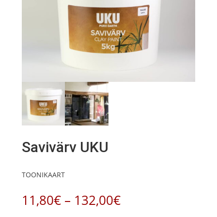
Savivärv UKU
TOONIKAART
Hinnavahemik:
11,80
€
–
132,00
€
11,80€