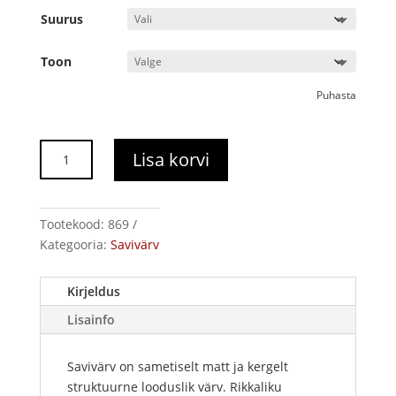
kuni
Suurus
132,00€
Toon
Puhasta
Savivärv
Lisa korvi
UKU
kogus
Tootekood:
869
Kategooria:
Savivärv
Kirjeldus
Lisainfo
Savivärv on sametiselt matt ja kergelt
struktuurne looduslik värv. Rikkaliku