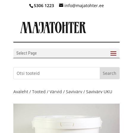
5306 1223
info@majatohter.ee
Select Page
Avaleht
/
Tooted
/
Värvid
/
Savivärv
/ Savivärv UKU