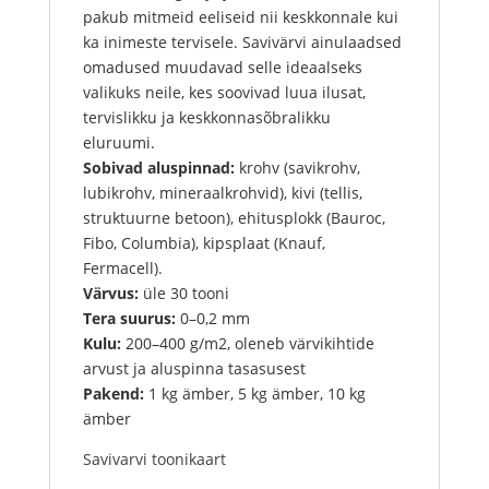
pakub mitmeid eeliseid nii keskkonnale kui
ka inimeste tervisele. Savivärvi ainulaadsed
omadused muudavad selle ideaalseks
valikuks neile, kes soovivad luua ilusat,
tervislikku ja keskkonnasõbralikku
eluruumi.
Sobivad aluspinnad:
krohv (savikrohv,
lubikrohv, mineraalkrohvid), kivi (tellis,
struktuurne betoon), ehitusplokk (Bauroc,
Fibo, Columbia), kipsplaat (Knauf,
Fermacell).
Värvus:
üle 30 tooni
Tera suurus:
0–0,2 mm
Kulu:
200–400 g/m2, oleneb värvikihtide
arvust ja aluspinna tasasusest
Pakend:
1 kg ämber, 5 kg ämber, 10 kg
ämber
Savivarvi toonikaart