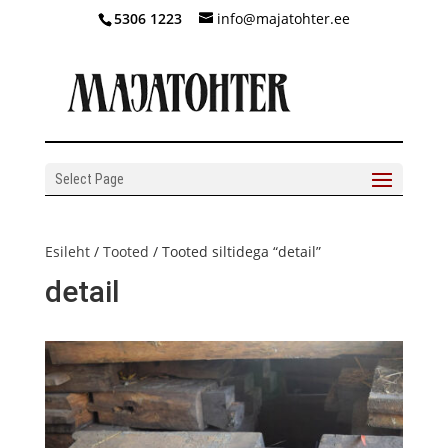
5306 1223
info@majatohter.ee
Select Page
Esileht
/
Tooted
/ Tooted siltidega “detail”
detail