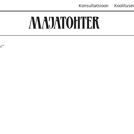
Konsultatsioon
Koolituse
r”