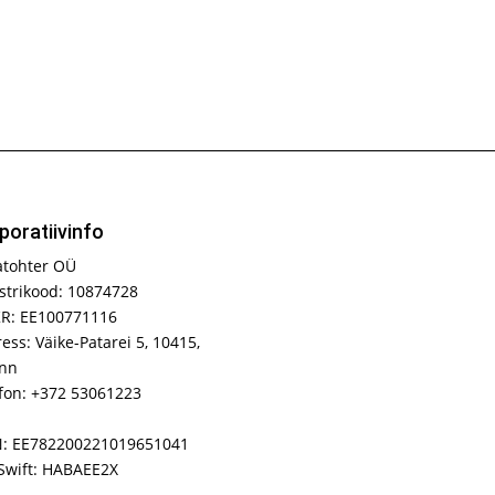
poratiivinfo
atohter OÜ
strikood: 10874728
R: EE100771116
ess: Väike-Patarei 5, 10415,
inn
fon: +372 53061223
N: EE782200221019651041
Swift: HABAEE2X