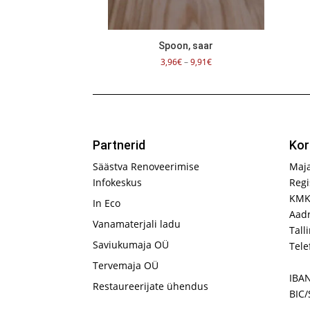
Spoon, saar
Hinnavahemik:
3,96
€
–
9,91
€
3,96€
kuni
9,91€
Partnerid
Kor
Säästva Renoveerimise
Maj
Infokeskus
Regi
KMK
In Eco
Aadr
Vanamaterjali ladu
Tall
Saviukumaja OÜ
Tele
Tervemaja OÜ
IBA
Restaureerijate ühendus
BIC/