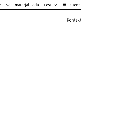
d
Vanamaterjali ladu
Eesti
0 Items
Kontakt