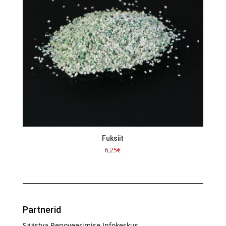
Fuksiit
6,25
€
Partnerid
Säästva Renoveerimise Infokeskus