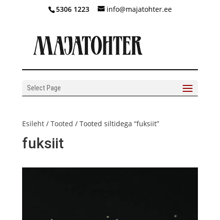
5306 1223
info@majatohter.ee
Select Page
Esileht
/
Tooted
/ Tooted siltidega “fuksiit”
fuksiit