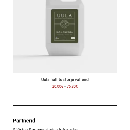
Uula hallitustõrje vahend
Hinnavahemik:
20,00
€
–
76,80
€
20,00€
kuni
76,80€
Partnerid
Säästva Renoveerimise Infokeskus