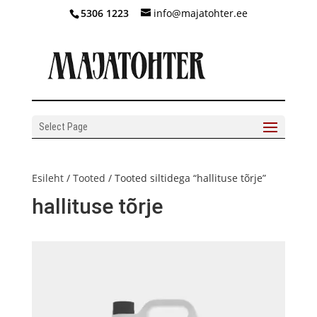
5306 1223
info@majatohter.ee
Select Page
Esileht
/
Tooted
/ Tooted siltidega “hallituse tõrje”
hallituse tõrje