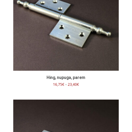
Hing, nupuga, parem
Hinnavahemik:
16,75
€
–
23,40
€
16,75€
kuni
23,40€