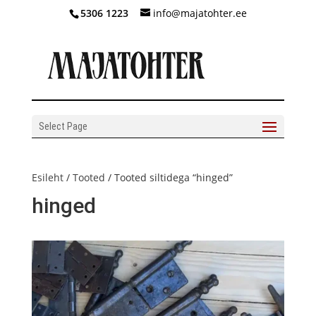
5306 1223
info@majatohter.ee
Select Page
Esileht
/
Tooted
/ Tooted siltidega “hinged”
hinged