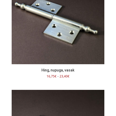
Hing, nupuga, vasak
Hinnavahemik:
16,75
€
–
23,40
€
16,75€
kuni
23,40€