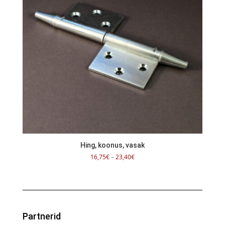
Hing, koonus, vasak
Hinnavahemik:
16,75
€
–
23,40
€
16,75€
kuni
23,40€
Partnerid