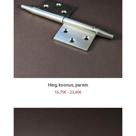
Hing, koonus, parem
Hinnavahemik:
16,75
€
–
23,40
€
16,75€
kuni
23,40€