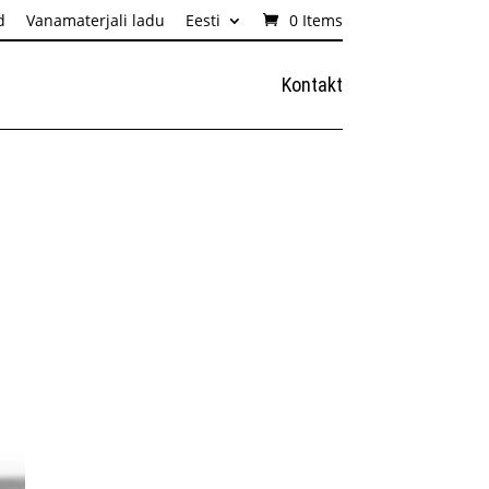
d
Vanamaterjali ladu
Eesti
0 Items
Kontakt