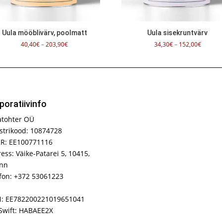
Uula mööblivärv, poolmatt
Uula sisekruntvärv
Hinnavahemik:
Hinnav
40,40
€
–
203,90
€
34,30
€
–
152,00
€
40,40€
34,30€
kuni
kuni
203,90€
152,00
poratiivinfo
atohter OÜ
strikood: 10874728
R: EE100771116
ess: Väike-Patarei 5, 10415,
inn
fon: +372 53061223
N: EE782200221019651041
Swift: HABAEE2X