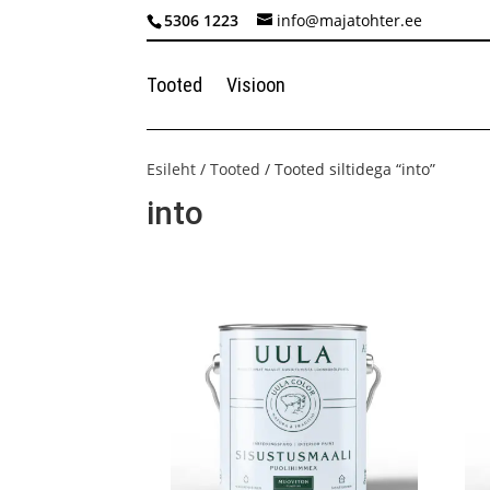
5306 1223
info@majatohter.ee
Tooted
Visioon
Esileht
/
Tooted
/ Tooted siltidega “into”
into