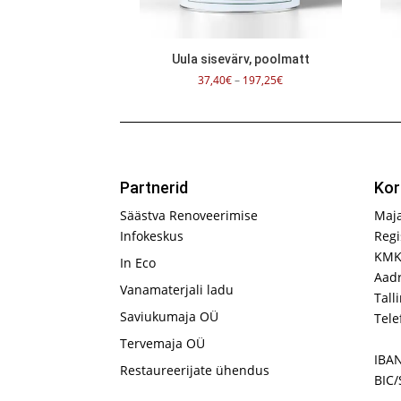
Uula sisevärv, poolmatt
Hinnavahemik:
37,40
€
–
197,25
€
37,40€
kuni
197,25€
Partnerid
Kor
Säästva Renoveerimise
Maj
Infokeskus
Regi
KMK
In Eco
Aadr
Vanamaterjali ladu
Tall
Saviukumaja OÜ
Tele
Tervemaja OÜ
IBA
Restaureerijate ühendus
BIC/