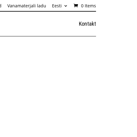
d
Vanamaterjali ladu
Eesti
0 Items
Kontakt