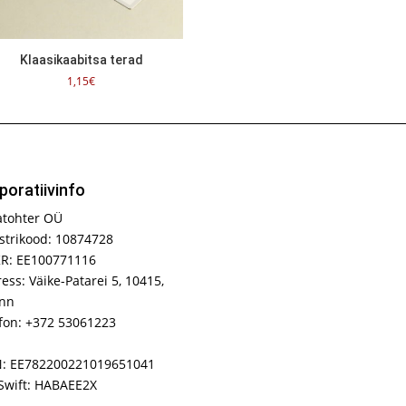
Klaasikaabitsa terad
1,15
€
poratiivinfo
atohter OÜ
strikood: 10874728
R: EE100771116
ess: Väike-Patarei 5, 10415,
inn
fon: +372 53061223
N: EE782200221019651041
Swift: HABAEE2X