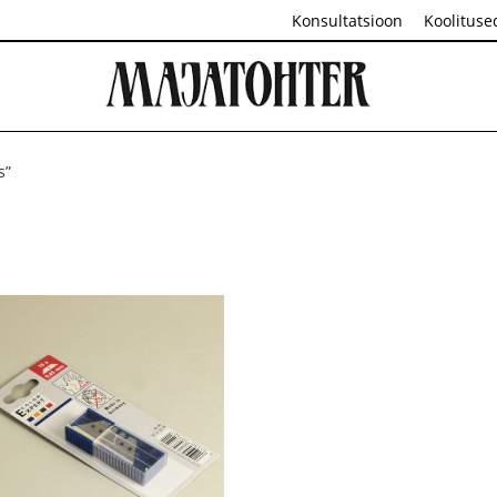
Konsultatsioon
Koolituse
s”