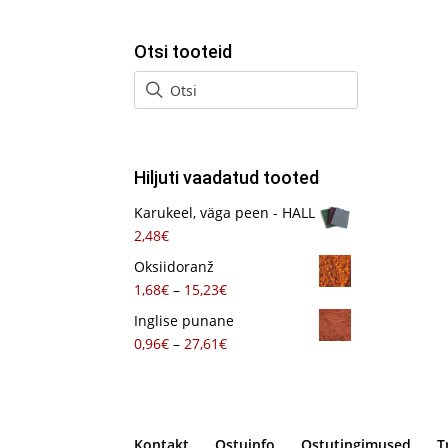
Otsi tooteid
Hiljuti vaadatud tooted
Karukeel, väga peen - HALL
2,48
€
Oksiidoranž
Hinnavahemik:
1,68
€
–
15,23
€
1,68€
Inglise punane
kuni
Hinnavahemik:
0,96
€
–
27,61
€
15,23€
0,96€
kuni
27,61€
Kontakt
Ostuinfo
Ostutingimused
T