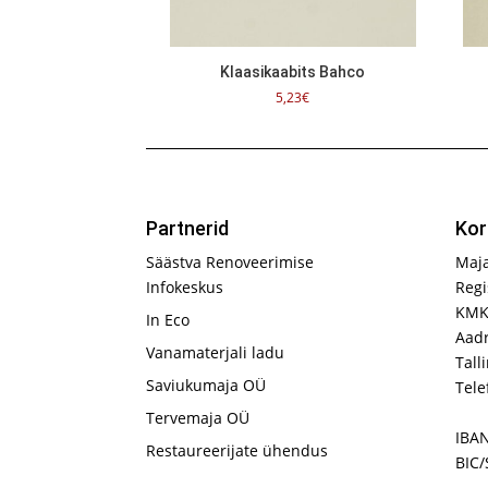
Klaasikaabits Bahco
5,23
€
Partnerid
Kor
Säästva Renoveerimise
Maj
Infokeskus
Regi
KMK
In Eco
Aadr
Vanamaterjali ladu
Tall
Saviukumaja OÜ
Tele
Tervemaja OÜ
IBA
Restaureerijate ühendus
BIC/