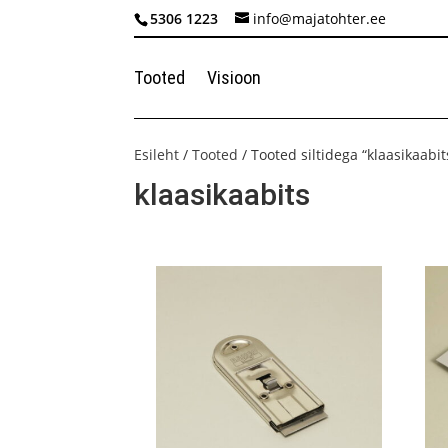
5306 1223
info@majatohter.ee
Tooted
Visioon
Esileht
/
Tooted
/ Tooted siltidega “klaasikaabit
klaasikaabits