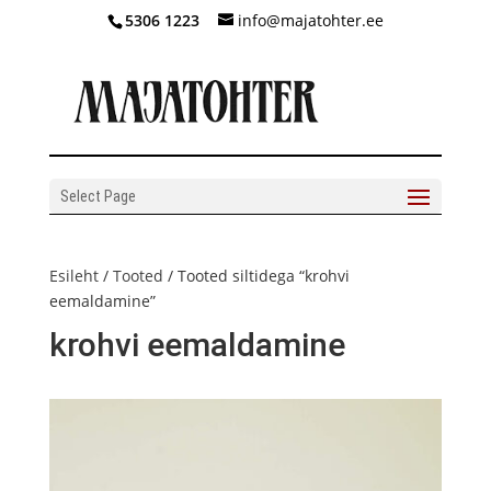
5306 1223
info@majatohter.ee
Select Page
Esileht
/
Tooted
/ Tooted siltidega “krohvi
eemaldamine”
krohvi eemaldamine