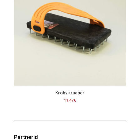
Krohvikraaper
11,47
€
Partnerid