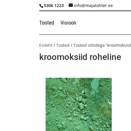
5306 1223
info@majatohter.ee
Tooted
Visioon
Esileht
/
Tooted
/ Tooted siltidega “kroomoksiid
kroomoksiid roheline