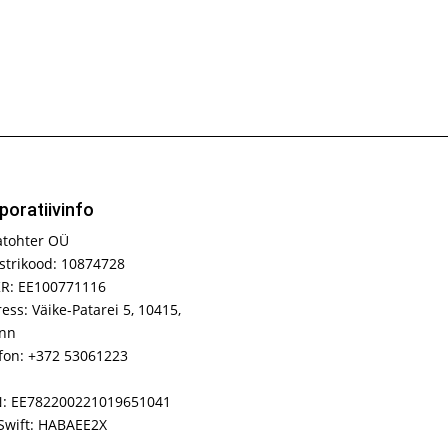
poratiivinfo
atohter OÜ
strikood: 10874728
R: EE100771116
ess: Väike-Patarei 5, 10415,
inn
fon: +372 53061223
N: EE782200221019651041
Swift: HABAEE2X