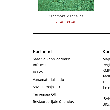
Kroomoksiid roheline
Hinnavahemik:
2,54
€
–
49,24
€
2,54€
kuni
49,24€
Partnerid
Kor
Säästva Renoveerimise
Maj
Infokeskus
Regi
KMK
In Eco
Aadr
Vanamaterjali ladu
Tall
Saviukumaja OÜ
Tele
Tervemaja OÜ
IBA
Restaureerijate ühendus
BIC/