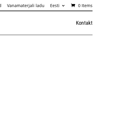
d
Vanamaterjali ladu
Eesti
0 Items
Kontakt