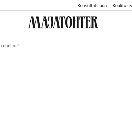
Konsultatsioon
Koolituse
 roheline”