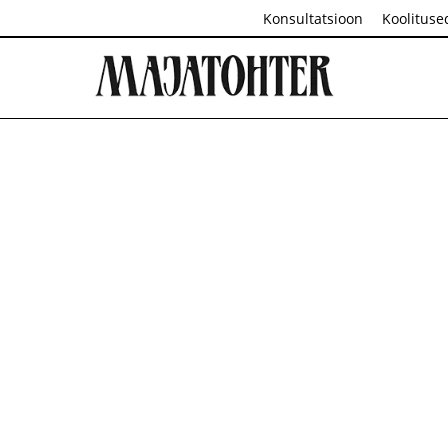
Konsultatsioon
Koolituse