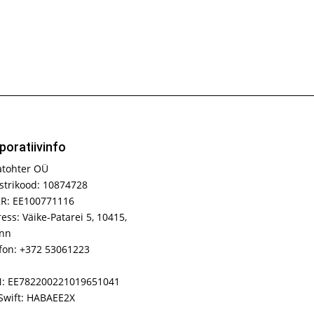
poratiivinfo
atohter OÜ
strikood: 10874728
R: EE100771116
ess: Väike-Patarei 5, 10415,
inn
fon: +372 53061223
N: EE782200221019651041
Swift: HABAEE2X