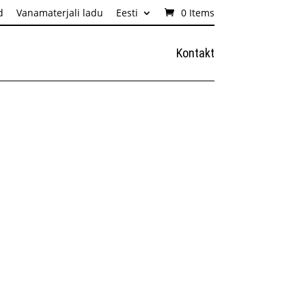
d
Vanamaterjali ladu
Eesti
0 Items
Kontakt