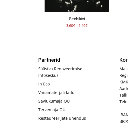
Seebikivi
Hinnavahemik:
3,60
€
–
6,40
€
3,60€
kuni
6,40€
Partnerid
Kor
Säästva Renoveerimise
Maj
Infokeskus
Regi
KMK
In Eco
Aadr
Vanamaterjali ladu
Tall
Saviukumaja OÜ
Tele
Tervemaja OÜ
IBA
Restaureerijate ühendus
BIC/