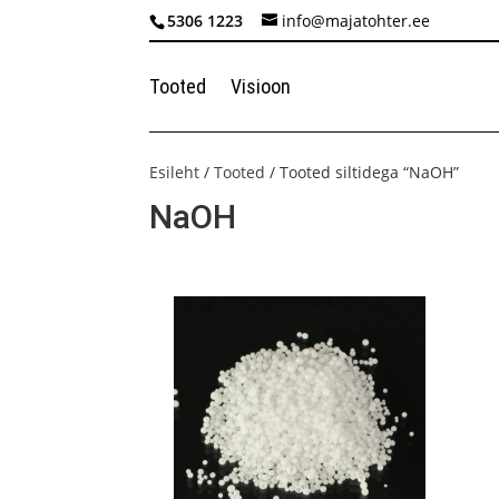
5306 1223
info@majatohter.ee
Tooted
Visioon
Esileht
/
Tooted
/ Tooted siltidega “NaOH”
NaOH