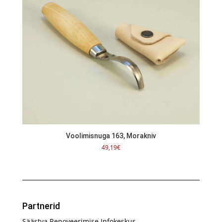
Voolimisnuga 163, Morakniv
49,19
€
Partnerid
Säästva Renoveerimise Infokeskus