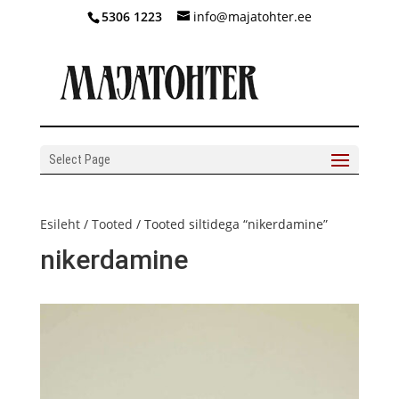
5306 1223
info@majatohter.ee
Select Page
Esileht
/
Tooted
/ Tooted siltidega “nikerdamine”
nikerdamine