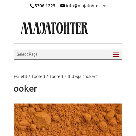
5306 1223
info@majatohter.ee
Select Page
Esileht
/
Tooted
/ Tooted siltidega “ooker”
ooker