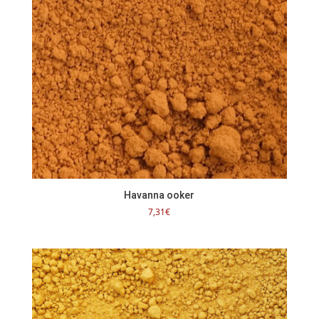
Havanna ooker
7,31
€