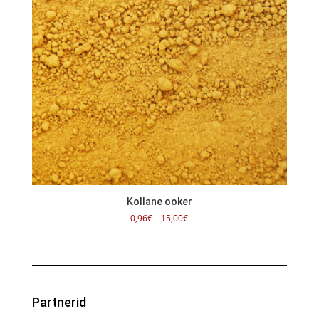
Kollane ooker
Hinnavahemik:
0,96
€
–
15,00
€
0,96€
kuni
15,00€
Partnerid