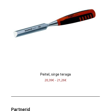
Peitel, sirge teraga
Hinnavahemik:
20,39
€
–
21,26
€
20,39€
kuni
21,26€
Partnerid