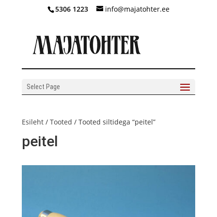
5306 1223
info@majatohter.ee
Select Page
Esileht
/
Tooted
/ Tooted siltidega “peitel”
peitel