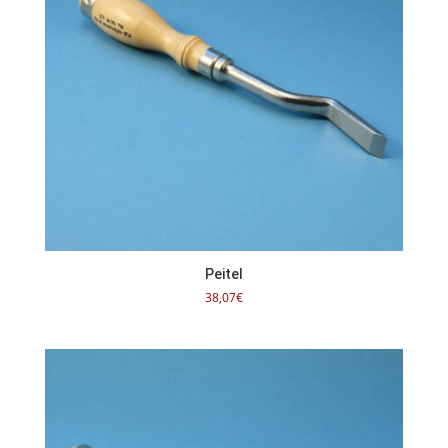
Peitel
38,07
€