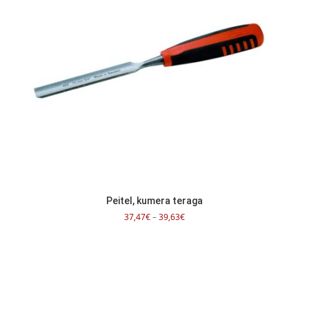
Peitel, kumera teraga
Hinnavahemik:
37,47
€
–
39,63
€
37,47€
kuni
39,63€