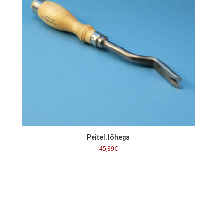
Peitel, lõhega
45,89
€